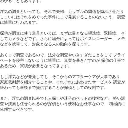
わかることもあります。
浮気の調査といっても、それで夫婦、カップルの関係を拗れさせたり
しまいにはそれをめぐった事件にまで発展することのないよう、 調査
は慎重に行われます。
探偵が調査に使う道具といえば、まずは目となる望遠鏡、双眼鏡、 そ
してカメラなどです。さらに場合によってはボイスレコーダー、 メモ
などを携帯して、対象となる人の動向を探ります。
あくまで調査であるので、法外な調査やいきすぎたことをして プライ
ベートを侵害しないように慎重に、真実を暴きだすのが 探偵の仕事で
あるため、実績が必要となってきます。
もし浮気などが発覚しても、そこからのアフターケアが大事であり、
家庭裁判所を紹介することや、それぞれにあわせたサービスを 調査が
終わっても最後まで提供することが探偵としての役割です。
また、浮気の調査以外でも人探しや迷子のペットの捜索など、 軽い調
査や捜索も任せられるのが探偵という便利なお仕事なので、 積極的に
依頼するべきです。