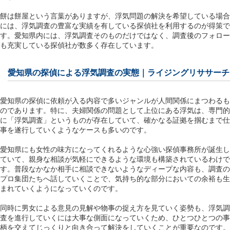
餅は餅屋という言葉がありますが、浮気問題の解決を希望している場合
には、浮気調査の豊富な実績を有している探偵社を利用するのが得策で
す。愛知県内には、浮気調査そのものだけではなく、調査後のフォロー
も充実している探偵社が数多く存在しています。
愛知県の探偵による浮気調査の実態｜ライジングリササーチ
愛知県の探偵に依頼が入る内容で多いジャンルが人間関係にまつわるも
のであります。特に、夫婦関係の問題として上位にある浮気は、専門的
に「浮気調査」というものが存在していて、確かなる証拠を掴むまで仕
事を遂行していくようなケースも多いのです。
愛知県にも女性の味方になってくれるような心強い探偵事務所が誕生し
ていて、親身な相談が気軽にできるような環境も構築されているわけで
す。普段なかなか相手に相談できないようなディープな内容も、調査の
プロ集団たちへ話していくことで、気持ち的な部分においての余裕も生
まれていくようになっていくのです。
同時に男女による意見の見解や物事の捉え方を見ていく姿勢も、浮気調
査を進行していくには大事な側面になっていくため、ひとつひとつの事
柄を交えてじっくりと向き合って解決をしていくことが重要なのです。