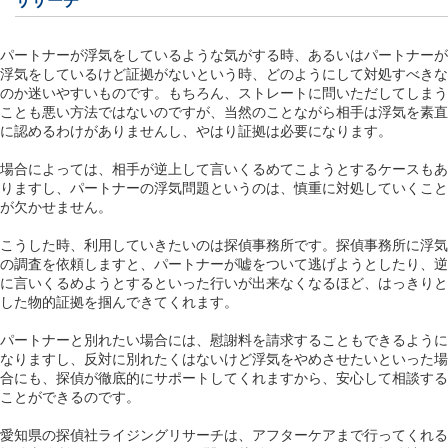
ササーチ
パートナーが浮気をしているような気がする時、あるいはパートナーが
浮気をしているけど証拠がないという時、どのようにして対処すべきな
のか迷いやすいものです。もちろん、ストレートに問いただしてしまう
ことも悪い方法ではないのですが、当然のことながら相手は浮気を素直
に認めるわけがありませんし、やはり証拠は必要になります。
場合によっては、相手が逆上して言いくるめてこようとするケースもあ
りますし、パートナーの浮気問題というのは、慎重に対処していくこと
が欠かせません。
こうした時、利用していきたいのは探偵事務所です。探偵事務所に浮気
の調査を依頼しますと、パートナーが嘘をついて逃げようとしたり、逆
に言いくるめようとするといった行いが出来なくなるほど、はっきりと
した物的証拠を掴んできてくれます。
パートナーと別れたい場合には、慰謝料を請求することもできるように
なりますし、反対に別れたくはないけど浮気をやめさせたいといった場
合にも、探偵が徹底的にサポートしてくれますから、安心して相談する
ことができるのです。
愛知県の探偵社ライジングリサーチは、アフターケアまで行ってくれる