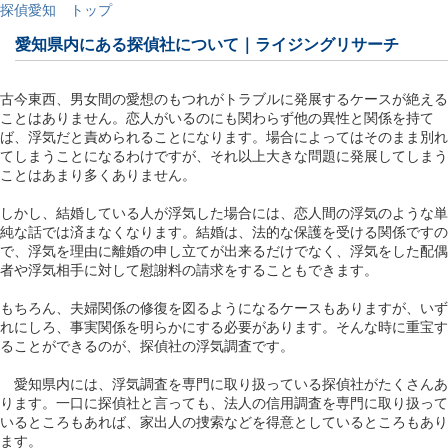
探偵愛知 トップ
愛知県内にある探偵社について｜ライジングリサーチ
古今東西、男女間の愛想のもつれがトラブルに発展するケースが絶える
ことはありません。恋人がいるのにも関わらず他の異性と関係を持て
ば、浮気だと責められることになります。場合によってはそのまま別れ
てしまうことになるわけですが、それ以上大きな問題に発展してしまう
ことはあまり多くありません。
しかし、結婚している人が浮気した場合には、恋人間の浮気のような単
純な話では済まなくなります。結婚は、法的な保護を受ける関係ですの
で、浮気を理由に離婚の申し立てが出来るだけでなく、浮気をした配偶
者や浮気相手に対して慰謝料の請求をすることもできます。
もちろん、夫婦関係の修復を図るようになるケースもありますが、いず
れにしろ、事実関係を明らかにする必要があります。そんな時に重宝す
ることができるのが、探偵社の浮気調査です。
愛知県内には、浮気調査を専門に取り扱っている探偵社がたくさんあ
ります。一口に探偵社と言っても、法人の信用調査を専門に取り扱って
いるところもあれば、家出人の捜索などを得意としているところもあり
ます。