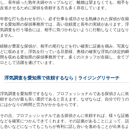
し、長年経った熟年夫婦やカップルなど、離婚は望まなくても、相手を
反省させるために探偵を依頼する方も多く存在しています。
年密な打ち合わせを行い、必ず仕事を成功させる熟練された探偵が在籍
する愛知県の探偵事務所では、高い信頼度と長年の実績があります。浮
気調査を行う場合には、相手に気づかれないように行動しなくてはなり
ません。
経験が豊富な探偵が、相手の尾行などを行い確実に証拠を掴み、写真な
どに収めます。浮気を行っている旦那様、奥様の確実な浮気の決定的瞬
間を収める愛知県の探偵事務所です。多くのスタッフが在籍し、全てプ
ロとして活躍を遂げています。
浮気調査を愛知県で依頼するなら｜ライジングリサーチ
浮気調査を愛知県でするなら、プロフェッショナルである探偵さんに依
頼するのが最も良い選択であると言えます。なぜならば、自分で行うの
にはかなりの時間と労力がかかるからです。
その点、プロフェッショナルである探偵さんに依頼すれば、様々な証拠
などを確実につかんできてくれます。その証拠があることによって、話
し合いなどになってもこちらが有利に話し合いを進めることが出来るよ