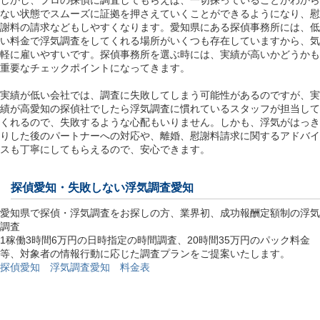
しかし、プロの探偵に調査してもらえば、一切探っていることがわから
ない状態でスムーズに証拠を押さえていくことができるようになり、慰
謝料の請求などもしやすくなります。愛知県にある探偵事務所には、低
い料金で浮気調査をしてくれる場所がいくつも存在していますから、気
軽に雇いやすいです。探偵事務所を選ぶ時には、実績が高いかどうかも
重要なチェックポイントになってきます。
実績が低い会社では、調査に失敗してしまう可能性があるのですが、実
績が高愛知の探偵社でしたら浮気調査に慣れているスタッフが担当して
くれるので、失敗するような心配もいりません。しかも、浮気がはっき
りした後のパートナーへの対応や、離婚、慰謝料請求に関するアドバイ
スも丁寧にしてもらえるので、安心できます。
探偵愛知
・失敗しない浮気調査愛知
愛知県で探偵・浮気調査をお探しの方、業界初、成功報酬定額制の浮気
調査
1稼働3時間6万円の日時指定の時間調査、20時間35万円のパック料金
等、対象者の情報行動に応じた調査プランをご提案いたします。
探偵愛知 浮気調査愛知 料金表