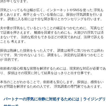
決が早くなります。
浮気といっても今は幅が広く、インターネットやSNSを使った 浮気も
多くあります。相手と会っている場合には、探偵が浮気調査を行いま
す。 調査に入る前には十分な聞き取りとカウンセリングを行います。
夫や妻が浮気をしているということの確証をつかむために、 写真など
で証拠を押さえます。 離婚を回避するためにも、火遊びの浮気では済
まないです。 法的な処分もできるほどの状況であれば、法律で訴える
ことも 考えます。
探偵は熟練した技術をもった人です。 調査は相手に気づかれては終わ
りです。 気づかれないように、調査をし、決定的な証拠をつかむこと
が 目的です。
依頼者の疑心暗鬼な状態を解消するためには、現実的な対応が必要であ
り、 探偵はその現実に対して結果をはっきりと出す仕事です。
本当のことがわかることで、依頼者も安心します。 探偵は、感情をい
れず問題を解消するための人です。 浮気調査の専門家でもあります。
パートナーの浮気に冷静に対処するためには｜ライジングリ