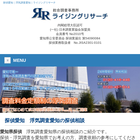
探偵愛知｜浮気調査愛知｜ライジングリサーチ
内閣総理大臣認可
(一社) 日本調査業協会加盟員
会員番号 No2010号
愛知県公安委員会 探偵業届出 第54090084
探偵業務取扱者 No.JISA2301-0101
MENU
探偵愛知
浮気調査愛知
の探偵相談
愛知県探偵
浮気調査愛知県の探偵相談のご紹介です。
探偵・浮気調査を愛知県でお考えの方、調査依頼の参考にしてくださ