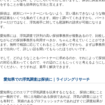
いです。こんな時、どうしたらいいのかと言いますと、探偵に調査依頼
をすることが最も効率的な方法と言えます。
探偵は、絶対にパートナーにバレないよう、言い逃れできないような物
的証拠をいくつも集めてくれます。細かく調べてくれますから、パート
ナーだけではなく、浮気相手に対しても慰謝料の請求が可能になりま
す。
愛知県には、浮気調査で評判の高い探偵事務所が複数あるので、比較し
ながらどの探偵事務所を利用すべきか、ちゃんと考えていくことができ
ます。無料で相談に応じてくれるところが多いですから、まずは事務所
まで出向いて、詳しい話を聞いてもらったほうがいいです。
そして、どのようなことをパートナーに求めるのか、それによって探偵
の対応も変わってくるので、その辺のこともじっくりと考えるようにし
てください。そうすれば、素早く解決できます。
愛知県での浮気調査は探偵に｜ライジングリサーチ
愛知県などのエリアで浮気調査を以来するとなると、 探偵に頼むこと
が一般的です。 特に土地勘のある探偵であれば、浮気の調査にはとて
も有利で、 実績のあるプロフェッショナルであればすぐに調査結果が