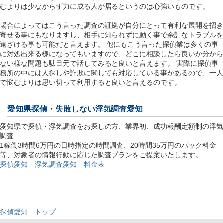
むよりは少なからず力に成る人が居るというのは心強いものです。
場合によってはこう言った調査の証拠が自分にとって有利な展開を招き
寄せる事にもなりますし、相手に知られずに動く事で余計なトラブルを
遠ざける事も可能だと言えます。 他にもこう言った探偵業は多くの事
に対処出来る様になってもいますので、どこに相談したら良いか分から
ない様な問題も駄目元で話してみると良いと言えます。 実際に探偵事
務所の中には人探しや詐欺に関しても対応している事があるので、一人
で悩むよりは思い切って利用すると良いと言えるのです。
愛知県探偵
・失敗しない浮気調査愛知
愛知県で探偵・浮気調査をお探しの方、業界初、成功報酬定額制の浮気
調査
1稼働3時間6万円の日時指定の時間調査、20時間35万円のパック料金
等、対象者の情報行動に応じた調査プランをご提案いたします。
探偵愛知 浮気調査愛知 料金表
探偵愛知 トップ