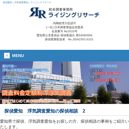
探偵愛知｜浮気調査愛知｜ライジングリサーチ
内閣総理大臣認可
(一社) 日本調査業協会加盟員
会員番号 No2010号
愛知県公安委員会 探偵業届出 第54090084
探偵業務取扱者 No.JISA2301-0101
MENU
探偵愛知 浮気調査愛知の探偵相談 2
愛知県で探偵、浮気調査愛知をお探しの方、探偵相談の事例をご紹介い
たします。