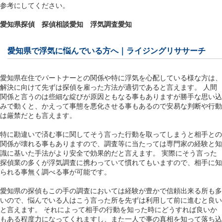
参考にしてください。
愛知県探偵
探偵相談愛知
浮気調査愛知
愛知県で浮気に悩んでいる方へ｜ライジングリササーチ
愛知県在住でパートナーとの関係や特に浮気を心配している様な方は、
解決に向けて先ずは探偵を雇った方法が適切であると言えます。 人間
関係と言うのは些細な綻びが原因ともなる事もありますが勝手な思い込
みで動くと、かえって事態を悪化させる事もあるので安易な判断や行動
は厳禁だとも言えます。
特に勘違いで済む事に関してそう言った行動を取ってしまうと相手との
関係が壊れる事もありますので、調査等に当たっては専門家の経験と知
識に基いた手法がより安全で効果的だと言えます。 実際にそう言った
探偵業の多くが浮気調査に携わっていて慣れてもいますので、相手に知
られる事無く調べる事が可能です。
愛知県の探偵もこの手の調査においては経験が豊かで信頼出来る所も多
いので、悩んでいる人はこう言った所を先ずは利用して前に進むと良い
と言えます。 それによって相手の行動を知った時にどうすれば良いか
もある程度力になってくれますし、また一人で事の真相を知って落ち込