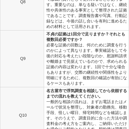
Q8
す。重要なのは、単なる疑いではなく、継続
性や具体性のある事実として整理された証拠
であることです。調査報告書や写真、行動記
録などは、今後の話し合いを有利に進めるた
めの材料として活用されます。
不貞の証拠は1回分で足りますか？それとも
複数回必要ですか？
必要な証拠の回数は、何のために調査を行う
のかによって異なります。事実確認をして今
後の対応を考えたい段階なのか、慰謝料請求
Q9
や離婚まで見据えているのかで、求められる
証拠の内容は変わります。1回で十分な場合
もありますが、交際の継続性や関係性をより
明確にするために、複数回の確認が有効にな
るケースもあります。
名古屋市で浮気調査を相談してから依頼する
までの流れを教えてください。
一般的な相談の流れは、まずお電話またはメ
ールで状況を整理し、対象者の勤務先、移動
手段、怪しい曜日、帰宅時間などを確認しま
Q10
す。そのうえで、調査目的に合った方法や調
査料金の考え方をご案内し、ご納得いただけ