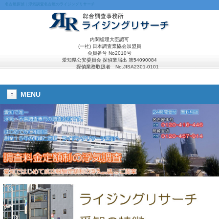
名古屋探偵｜浮気調査名古屋のライジングリサーチ
内閣総理大臣認可
(一社) 日本調査業協会加盟員
会員番号 No2010号
愛知県公安委員会 探偵業届出 第54090084
探偵業務取扱者 No.JISA2301-0101
MENU