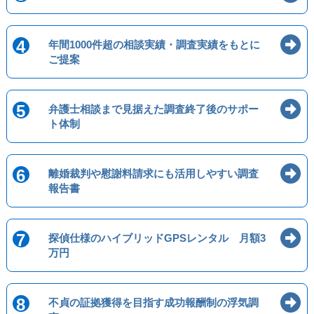
4
年間1000件超の相談実績・調査実績をもとに
ご提案
5
弁護士相談まで見据えた調査終了後のサポー
ト体制
6
離婚裁判や慰謝料請求にも活用しやすい調査
報告書
7
探偵仕様のハイブリッドGPSレンタル 月額3
万円
8
不貞の証拠獲得を目指す成功報酬制の浮気調