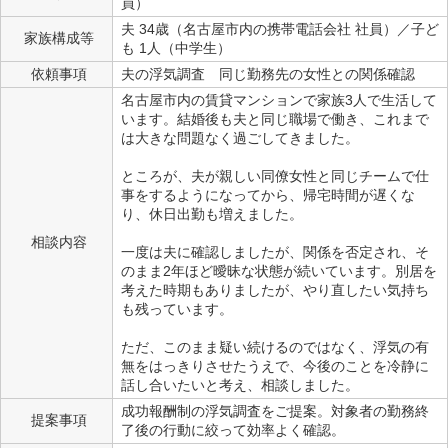
員）
夫 34歳（名古屋市内の携帯電話会社 社員）／子ど
家族構成等
も 1人（中学生）
依頼事項
夫の浮気調査 同じ勤務先の女性との関係確認
名古屋市内の賃貸マンションで家族3人で生活して
います。結婚後も夫と同じ職場で働き、これまで
は大きな問題なく過ごしてきました。
ところが、夫が親しい同僚女性と同じチームで仕
事をするようになってから、帰宅時間が遅くな
り、休日出勤も増えました。
相談内容
一度は夫に確認しましたが、関係を否定され、そ
のまま2年ほど曖昧な状態が続いています。別居を
考えた時期もありましたが、やり直したい気持ち
も残っています。
ただ、このまま疑い続けるのではなく、浮気の有
無をはっきりさせたうえで、今後のことを冷静に
話し合いたいと考え、相談しました。
成功報酬制の浮気調査をご提案。対象者の勤務終
提案事項
了後の行動に絞って効率よく確認。