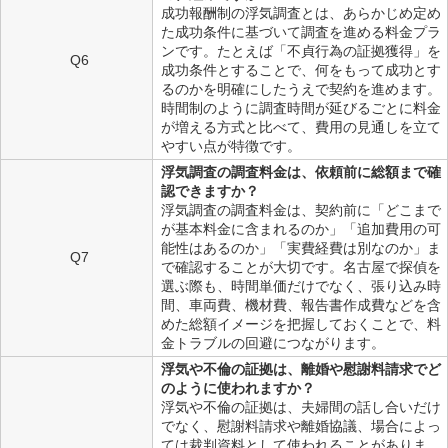
成功報酬制の浮気調査とは、あらかじめ定め
た成功条件に基づいて調査を進める料金プラ
ンです。たとえば「不貞行為の証拠獲得」を
Q6
成功条件とすることで、何をもって成功とす
るのかを明確にしたうえで契約を進めます。
時間制のように調査時間が延びるごとに料金
が増える方式と比べて、費用の見通しを立て
やすい点が特徴です。
浮気調査の調査料金は、依頼前に総額まで確
認できますか？
浮気調査の調査料金は、契約前に「どこまで
が基本料金に含まれるのか」「追加費用の可
能性はあるのか」「実費経費は別なのか」ま
Q7
で確認することが大切です。名古屋で探偵を
選ぶ際も、時間単価だけでなく、張り込み時
間、車両費、機材費、報告書作成費などを含
めた総額イメージを把握しておくことで、料
金トラブルの回避につながります。
浮気や不倫の証拠は、離婚や慰謝料請求でど
のように使われますか？
浮気や不倫の証拠は、夫婦間の話し合いだけ
でなく、慰謝料請求や離婚協議、場合によっ
ては裁判資料として使われることがありま