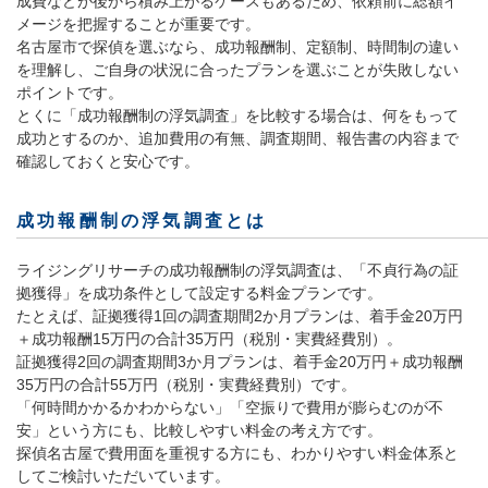
成費などが後から積み上がるケースもあるため、依頼前に総額イ
メージを把握することが重要です。
名古屋市で探偵を選ぶなら、成功報酬制、定額制、時間制の違い
を理解し、ご自身の状況に合ったプランを選ぶことが失敗しない
ポイントです。
とくに「成功報酬制の浮気調査」を比較する場合は、何をもって
成功とするのか、追加費用の有無、調査期間、報告書の内容まで
確認しておくと安心です。
成功報酬制の浮気調査とは
ライジングリサーチの成功報酬制の浮気調査は、「不貞行為の証
拠獲得」を成功条件として設定する料金プランです。
たとえば、証拠獲得1回の調査期間2か月プランは、着手金20万円
＋成功報酬15万円の合計35万円（税別・実費経費別）。
証拠獲得2回の調査期間3か月プランは、着手金20万円＋成功報酬
35万円の合計55万円（税別・実費経費別）です。
「何時間かかるかわからない」「空振りで費用が膨らむのが不
安」という方にも、比較しやすい料金の考え方です。
探偵名古屋で費用面を重視する方にも、わかりやすい料金体系と
してご検討いただいています。