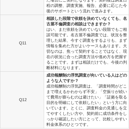
た場合にご契約となります。契約後は調査日
程の調整、調査実施、報告、必要に応じた今
後のサポートという流れで進みます。
相談した段階で依頼を決めていなくても、名
古屋不倫調査の相談はできますか？
はい、まだ依頼を決めていない段階でもご相
談可能です。名古屋不倫調査では、状況を整
理した結果、今すぐ調査をするよりも、まず
Q11
情報を集めた方がよいケースもあります。大
切なのは、焦って契約することではなく、現
在の状況に合った調査方法や進め方を把握す
ることです。まずは相談だけでも、今後の判
断材料になります。
成功報酬制の浮気調査が向いている人はどの
ような人ですか？
成功報酬制の浮気調査は、「調査時間がどこ
まで増えるかわからず不安」「空振りが続い
て費用が膨らむのは避けたい」「証拠を取る
Q12
目的を明確にして依頼したい」という方に向
いています。とくに、調査料金の見通しを立
てやすくしたい方や、契約前に成功条件をし
っかり確認したい方にとって、比較しやすい
料金体系のひとつです。