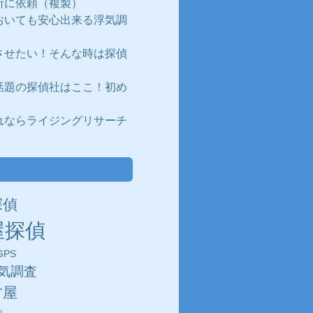
所に依頼（複製）
おいても安心出来る浮気調
させたい！そんな時は探偵
話題の探偵社はここ！初め
れならライジングリサーチ
探偵
屋探偵
PS
気調査
古屋
ム