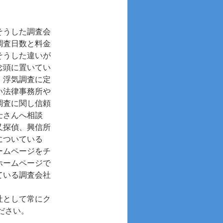
そうした調査会
調査日数と料金
そうした違いが
念頭に置いてい
。浮気調査に定
い法律事務所や
調査に関し信頼
士さんへ相談
又探偵、興信所
についている
ームページをチ
ホームページで
ている調査会社
社として常にク
ださい。