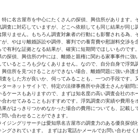
、特に名古屋市を中心にたくさんの探偵、興信所があります。
気調査に対応していますが、どこへ依頼しても同じ結果が同じ
は限りません。もちろん調査対象者の行動にも影響される為、
すが、やはり離婚訴訟や調停、審判での養育費や慰謝料交渉を
らで有利な証拠となる結果が、確実に短期間でほしいものです
県の探偵、興信所の中には、離婚と親権に関わる家事事件に強
しているところも少なくありません。なので、自分自身で浮気
、興信所を見つけることができない場合、離婚問題に強い弁護
調査をした方が良いか、伺ってみることも、一つの手段です。
ンターネットサイトで、特定の法律事務所や弁護士さんが顧問
いるケースもありますので、まずは知名度の高い調査会社のホ
い合わせてみることもおすすめです。浮気調査の実績や費用を
結果がはっきりつかめなかった場合の費用についても、記載し
て問い合わせることができます。
ライジングリサーチは愛知県名古屋市の調査力のある優良探偵
キングされています。 まずはお電話かメールでお問い合わせく