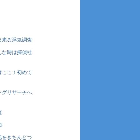
出来る浮気調査
んな時は探偵社
はここ！初めて
ングリサーチへ
査
由
拠をきちんとつ