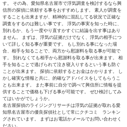
す。 その為、愛知県名古屋市で浮気調査を検討するなら興
信所の探偵に依頼する事をおすすめします。 素人が調査を
することも出来ますが、精神的に混乱してる状況で正確な
調査をするのは難しい事です。 浮気の事実を知った時に、
別れるか、もう一度やり直すかすぐに結論を出す事はあり
ません。 まずは、浮気の証拠だけでなく、浮気の相手につ
いて詳しく知る事が重要です。 もし別れる事になった場
合、相手を知ることで、両方から慰謝料を取る事が可能で
す。 別れなくても相手から慰謝料を取る事が出来ます。 相
手を知ることで逃げられて泣き寝入りするという事も防ぐ
ことが出来ます。 探偵に依頼するとお金はかかります。 し
かし確実な情報と共に、的確なアドバイスをしてもらうこ
とも出来ます。 また事前に自分で調べて興信所に情報を提
供することで価格も下げる事が可能です。 ぜひ検討してみ
てはいかがでしょうか。
名古屋探偵のライジングリサーチは浮気の証拠が取れる愛
知県名古屋市の優良探偵社として常にクチコミ ランキン
グされています。 まずはお電話かメールでお問い合わせく
ださい。