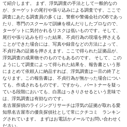
て紹介します。 まず、浮気調査の手法として一般的なの
が、ターゲットの尾行や張り込みによる調査です。ここで
調査にあたる調査員の多くは、警察や警備会社のOBであっ
たり、専門のスクールで訓練を積んだりしたプロなので、
ターゲットに気付かれるリスクは低いものです。そして、
尾行や張り込みを行った結果、不貞行為の現場を押さえる
ことができた場合には、写真や録音などの方法によって、
不貞行為の証拠を押さえます。ここで得られた証拠品が、
浮気調査の成果物そのものでもあるのです。 そして、この
ようにして調査によって得られた結果を、報告書という形
にまとめて依頼人に納品すれば、浮気調査は一旦の終了と
なります。この報告書は、不貞行為が無かった場合につい
ても、作成されるものです。ですから、パートナーを疑っ
ている段階においても、白黒はっきりさせるという意味で
は、浮気調査は有効なのです。
名古屋探偵のライジングリサーチは浮気の証拠が取れる愛
知県名古屋市の優良探偵社として常にクチコミ ランキン
グされています。 まずはお電話かメールでお問い合わせく
ださい。