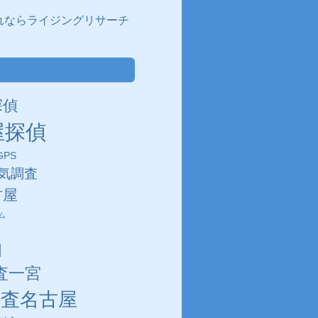
れならライジングリサーチ
探偵
屋探偵
PS
気調査
古屋
ム
田
査一宮
調査名古屋