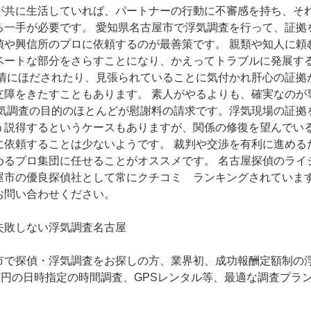
が共に生活していれば、パートナーの行動に不審感を持ち、そ
る一手が必要です。 愛知県名古屋市で浮気調査を行って、証拠
偵や興信所のプロに依頼するのが最善策です。 親類や知人に頼
ベートな部分をさらすことになり、かえってトラブルに発展す
の情にほだされたり、見張られていることに気付かれ肝心の証拠
支障をきたすこともあります。 素人がやるよりも、確実なのが
浮気調査の目的のほとんどが慰謝料の請求です。浮気現場の証拠
う説得するというケースもありますが、関係の修復を望んでい
に依頼することは少ないようです。 裁判や交渉を有利に進める
めるプロ集団に任せることがオススメです。 名古屋探偵のライ
屋市の優良探偵社として常にクチコミ ランキングされています
お問い合わせください。
失敗しない浮気調査名古屋
市で探偵・浮気調査をお探しの方、業界初、成功報酬定額制の
6万円の日時指定の時間調査、GPSレンタル等、最適な調査プラ