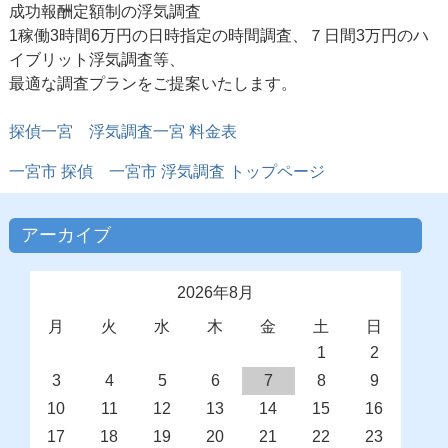
成功報酬定額制の浮気調査
1稼働3時間6万円の日時指定の時間調査、７日間3万円のハ
イブリット浮気調査等、
最適な調査プランをご提案いたします。
探偵一宮 浮気調査一宮 料金表
一宮市 探偵
一宮市 浮気調査
トップページ
アーカイブ
2026年8月
月
火
水
木
金
土
日
1
2
3
4
5
6
7
8
9
10
11
12
13
14
15
16
17
18
19
20
21
22
23