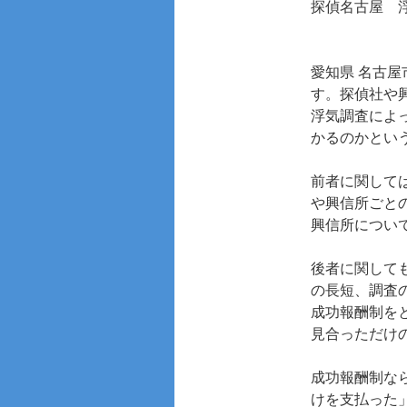
探偵名古屋
愛知県 名古
す。探偵社や
浮気調査によ
かるのかとい
前者に関して
や興信所ごと
興信所につい
後者に関して
の長短、調査
成功報酬制を
見合っただけ
成功報酬制な
けを支払った