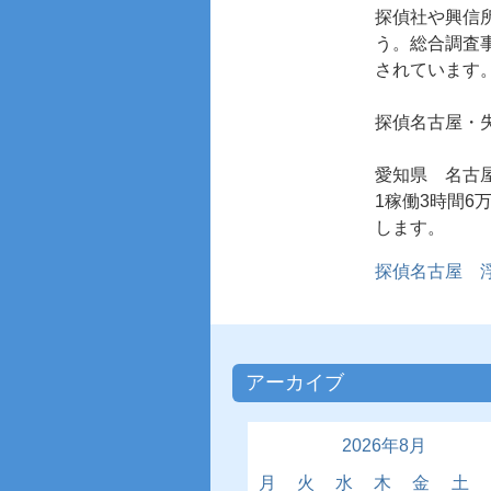
探偵社や興信
う。総合調査
されています
探偵名古屋
・
愛知県 名古
1稼働3時間
します
探偵名古屋 
アーカイブ
2026年8月
月
火
水
木
金
土