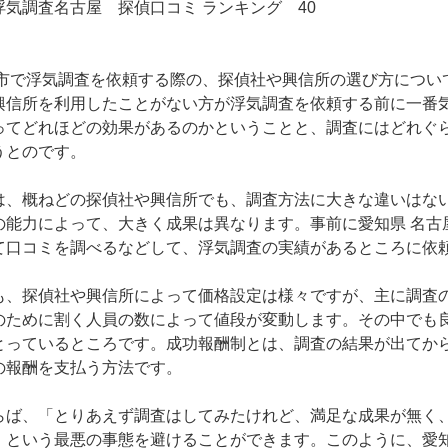
浮気調査名古屋
探偵口コミ ランキング 40
屋市で浮気調査を依頼する際の、探偵社や興信所の選び方につい
興信所を利用したことがない方が浮気調査を依頼する前に一番
ってどれほどの効果があるのかということと、調査にはどれぐ
うとのです。
は、概ねどの探偵社や興信所でも、調査方法に大きな違いはな
の能力によって、大きく成果は異なります。事前に愛知県 名古
て口コミを調べるなどして、浮気調査の実績があるところに依
も、探偵社や興信所によって価格設定は様々ですが、主に調査
のために割く人員の数によって値段が変動します。その中でも
とっているところです。成功報酬制とは、調査の結果が出てか
の報酬を支払う方法です。
らば、「とりあえず調査はしてみたけれど、満足な成果が無く
」という最悪の事態を避けることができます。このように、愛