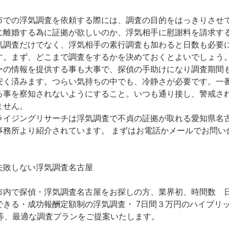
市での浮気調査を依頼する際には、調査の目的をはっきりさせ
に離婚する為に証拠が欲しいのか、浮気相手に慰謝料を請求す
気調査だけでなく、浮気相手の素行調査も加わると日数も必要
す。まず、どこまで調査をするかを決めておくとよいでしょう
ーの情報を提供する事も大事で、探偵の手助けになり調査期間
安く済みます。つらい気持ちの中でも、冷静さが必要です。一
る事を察知されないようにすること。いつも通り接し、警戒さ
ません。
ライジングリサーチは浮気調査で不貞の証拠が取れる愛知県名
事務所より紹介されています。 まずはお電話かメールでお問い
失敗しない浮気調査名古屋
市内で探偵・浮気調査名古屋をお探しの方、業界初、時間数 
できる・成功報酬定額制の浮気調査・ 7日間３万円のハイブリ
ル等、最適な調査プランをご提案いたします。