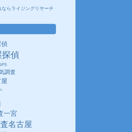
れならライジングリサーチ
探偵
屋探偵
PS
気調査
古屋
ム
田
査一宮
調査名古屋