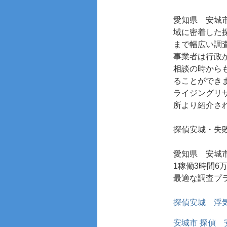
愛知県 安城
域に密着した
まで幅広い調
事業者は行政
相談の時から
ることができ
ライジングリ
所より紹介さ
探偵安城・失
愛知県 安城
1稼働3時間
最適な調査プ
探偵安城
浮気
安城市 探偵