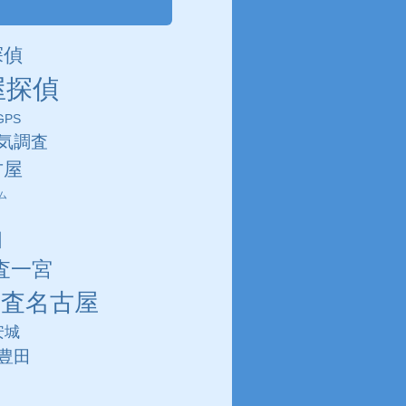
探偵
屋探偵
PS
気調査
古屋
ム
田
査一宮
調査名古屋
安城
豊田