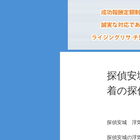
探偵安
着の探
探偵安城
浮
探偵安城の浮