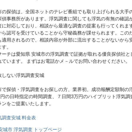
市の探偵は、全国ネットのテレビ番組でも取り上げられる大手
探偵事務所があります。浮気調査に関しても浮気の有無の確認
査に対応しており、相談から最適な調査の提案も行ってくれま
から認可を受けていることから守秘義務が課せられます。この
も適用されるので、相談内容が外部に流出することがないから
ます。
サーチは愛知県 安城市の浮気調査で証拠が取れる優良探偵社と
れています。 まずはお電話かメ－ルでお問い合わせください。
敗しない浮気調査安城
市で探偵・浮気調査をお探しの方、業界初、成功報酬定額制の
6万円の日時指定の時間調査、７日間3万円のハイブリット浮気調
ランをご提案いたします。
調査安城 料金表
安城市 浮気調査
トップページ