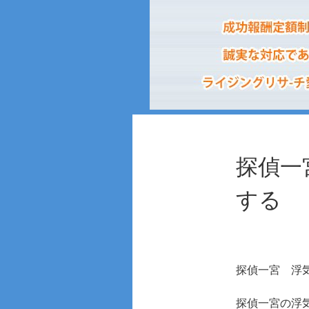
探偵一
する
探偵一宮
浮
探偵一宮の浮