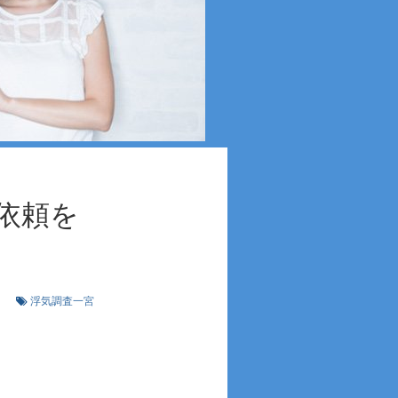
依頼を
宮
浮気調査一宮