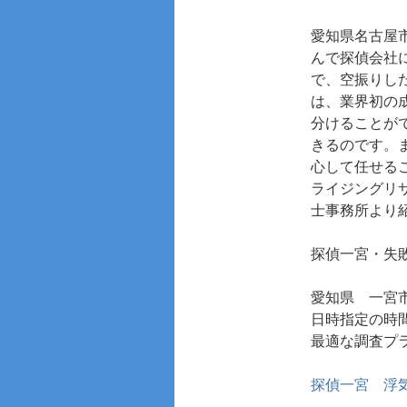
愛知県名古屋
んで探偵会社
で、空振りし
は、業界初の
分けることが
きるのです。
心して任せる
ライジングリ
士事務所より
探偵一宮・失
愛知県 一宮
日時指定の時
最適な調査プ
探偵一宮
浮気