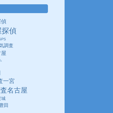
探偵
屋探偵
PS
気調査
古屋
ム
田
査一宮
調査名古屋
安城
豊田