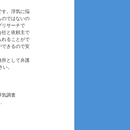
です。浮気に悩
ものではないの
グリサーチで
会社と依頼主で
入れることがで
ができるので安
務所として弁護
さい。
浮気調査
等、