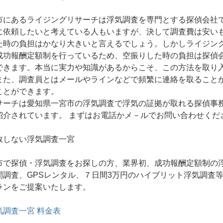
市にあるライジングリサーチは浮気調査を専門とする探偵会社
に依頼したいと考えている人もいますが、決して調査費は安い
た時の負担はかなり大きいと言えるでしょう。しかしライジン
成功報酬定額制を行っているため、空振りした時の負担は探偵
できます。本当に実力や知識があるからこそ、この方法を取り
また、調査員とはメールやラインなどで頻繁に連絡を取ること
ことができます。
サーチは愛知県一宮市の浮気調査で浮気の証拠が取れる探偵事
紹介されています。 まずはお電話かメ－ルでお問い合わせくだ
敗しない浮気調査一宮
市で探偵・浮気調査をお探しの方、業界初、成功報酬定額制の
間調査、GPSレンタル、７日間3万円のハイブリット浮気調査
ランをご提案いたします。
調査一宮 料金表