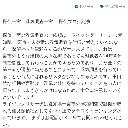
探偵一宮
浮気調査一宮
探偵一宮
浮気調査一宮
探偵ブログ記事
探偵一宮の浮気調査のご依頼は｜ライジングリサーチへ 愛
知県 一宮市で夫や妻の浮気調査を仕様と考えているのな
ら、探偵社へと依頼をするのがオススメです。これは、一
宮市のような規模の大きな街であっても対象者を24時間体
制で監視してもらうことができるためであり、また全くの
第三者が調査に当たることによって、浮気調査を行ってい
ることが当人にばれるリスクが少なくなるためです。不自
然な行動や言動は、浮気の疑いを持っていることを当人に
悟られてしまうきっかけになるため、十分に注意していく
といいでしょう。
ライジングリサーチは愛知県一宮市の浮気調査で証拠が取
れる優良探偵社としてネット上でクチコミ・ランキングさ
れています。 まずはお電話かメ－ルでお問い合わせくださ
い。