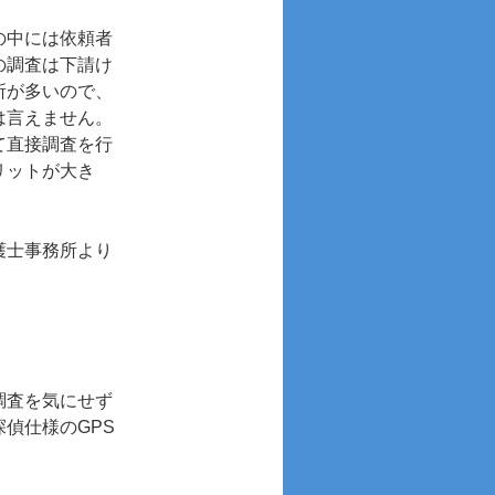
の中には依頼者
の調査は下請け
所が多いので、
は言えません。
て直接調査を行
リットが大き
護士事務所より
調査を気にせず
偵仕様のGPS