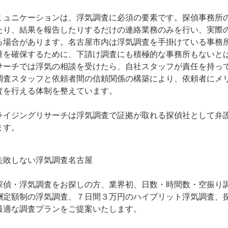
ミュニケーションは、浮気調査に必須の要素です。探偵事務所
たり、結果を報告したりするだけの連絡業務のみを行い、実際
る場合があります。名古屋市内は浮気調査を手掛けている事務
量を確保するために、下請け調査にも積極的な事務所もないと
サーチでは浮気の相談を受けたら、自社スタッフが責任を持っ
調査スタッフと依頼者間の信頼関係の構築により、依頼者にメ
査を行える体制を整えています。
ライジングリサーチは浮気調査で証拠が取れる探偵社として弁
ます。
失敗しない
浮気調査名古屋
探偵・浮気調査をお探しの方、業界初、日数・時間数・空振り
酬定額制の浮気調査、７日間３万円のハイブリット浮気調査、探
最適な調査プランをご提案いたします。