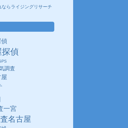
れならライジングリサーチ
探偵
屋探偵
PS
気調査
古屋
ム
田
査一宮
調査名古屋