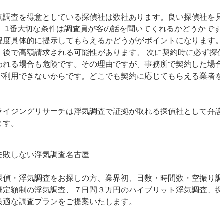
気調査を得意としている探偵社は数社あります。良い探偵社を
。 1番大切な条件は調査員が客の話を聞いてくれるかどうかで
程度具体的に提示してもらえるかどうががポイントになります
、後で高額請求される可能性があります。 次に契約時に必ず探
われる場合も危険です。その理由ですが、事務所で契約した場
が利用できないからです。どこでも契約に応じてもらえる業者
ライジングリサーチは浮気調査で証拠が取れる探偵社として弁
ます。
失敗しない
浮気調査名古屋
探偵・浮気調査をお探しの方、業界初、日数・時間数・空振り
酬定額制の浮気調査、７日間３万円のハイブリット浮気調査、探
最適な調査プランをご提案いたします。