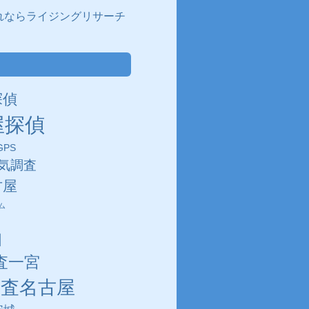
れならライジングリサーチ
探偵
屋探偵
PS
気調査
古屋
ム
田
査一宮
調査名古屋