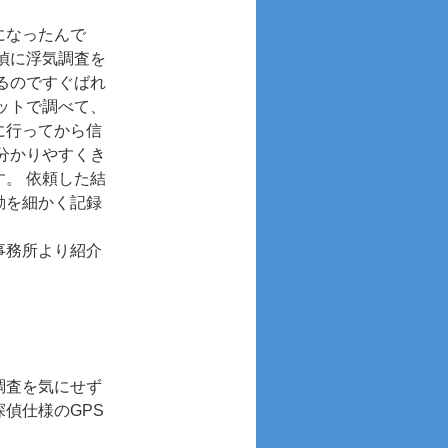
になったんで
偵に浮気調査を
るのですぐばれ
ットで調べて、
に行ってから信
分かりやすくき
。 依頼した結
動を細かく記録
事務所より紹介
調査を気にせず
偵仕様のGPS