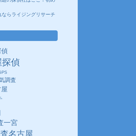
れならライジングリサーチ
探偵
屋探偵
PS
気調査
古屋
ム
田
査一宮
調査名古屋