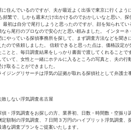
屋に住んでいるのですが、夫が最近よく出張で東京に行くよう
にも頻繁で、しかも週末だけ出かけるのでおかしいなと思い、探
。 最初は自分で尾行しようと思ったのですが、顔を知られてい
偵なら尾行のプロなので安心だと思い頼みました。 インターネ
門にやっている探偵事務所を探して、まず調査方法などを聞き
えたので依頼しました。 信頼できると思った点は、価格設定が
たことと、毎日調査結果をしっかり書面で渡してくれることです
していて、女性と一緒にホテルに入るところの写真と、夫の行
受け取ることができました。
ライジングリサーチは浮気の証拠が取れる探偵社として弁護士
。
失敗しない
浮気調査名古屋
探偵・浮気調査をお探しの方、業界初、日数・時間数・空振り
酬定額制の浮気調査、７日間３万円のハイブリット浮気調査、探
最適な調査プランをご提案いたします。