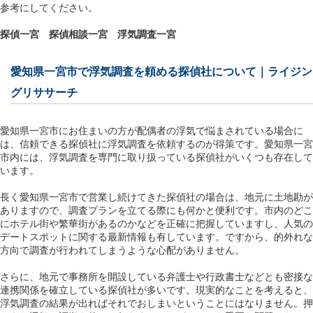
参考にしてください。
探偵一宮
探偵相談一宮
浮気調査一宮
愛知県一宮市で浮気調査を頼める探偵社について｜ライジン
グリササーチ
愛知県一宮市にお住まいの方が配偶者の浮気で悩まされている場合に
は、信頼できる探偵社に浮気調査を依頼するのが得策です。愛知県一宮
市内には、浮気調査を専門に取り扱っている探偵社がいくつも存在して
います。
長く愛知県一宮市で営業し続けてきた探偵社の場合は、地元に土地勘が
ありますので、調査プランを立てる際にも何かと便利です。市内のどこ
にホテル街や繁華街があるのかなどを正確に把握していますし、人気の
デートスポットに関する最新情報も有しています。ですから、的外れな
方向で調査が行われてしまうような心配がありません。
さらに、地元で事務所を開設している弁護士や行政書士などとも密接な
連携関係を確立している探偵社が多いです。現実的なことを考えると、
浮気調査の結果が出ればそれでおしまいということにはなりません。押