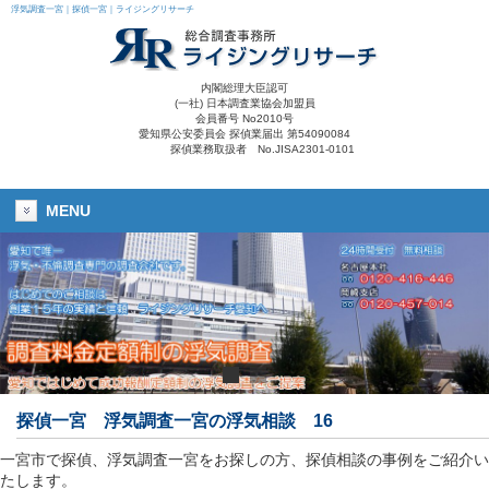
浮気調査一宮｜探偵一宮｜ライジングリサーチ
内閣総理大臣認可
(一社) 日本調査業協会加盟員
会員番号 No2010号
愛知県公安委員会 探偵業届出 第54090084
探偵業務取扱者 No.JISA2301-0101
MENU
探偵一宮 浮気調査一宮の浮気相談 16
一宮市で探偵、浮気調査一宮をお探しの方、探偵相談の事例をご紹介い
たします。