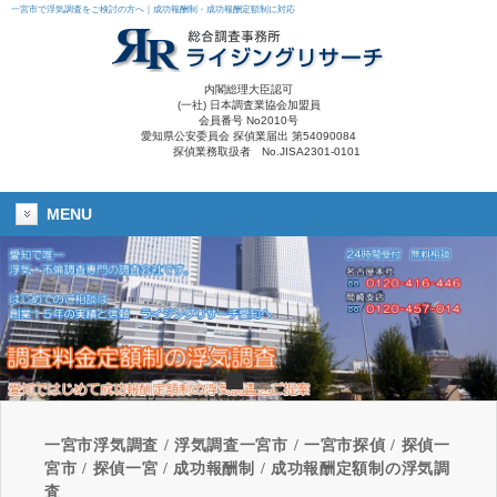
一宮市で浮気調査をご検討の方へ｜成功報酬制・成功報酬定額制に対応
内閣総理大臣認可
(一社) 日本調査業協会加盟員
会員番号 No2010号
愛知県公安委員会 探偵業届出 第54090084
探偵業務取扱者 No.JISA2301-0101
MENU
一宮市浮気調査 / 浮気調査一宮市 / 一宮市探偵 / 探偵一
宮市 / 探偵一宮 / 成功報酬制 / 成功報酬定額制の浮気調
査