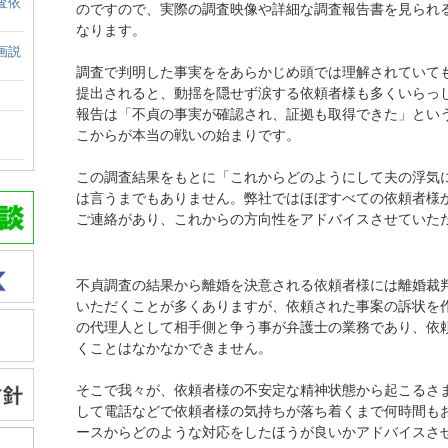
査依
のですので、実際の調査映像や詳細な調査報告書を見られ
なります。
画説
調査で判明した事実ををあらかじめ頭では理解されていて
提出されると、動揺を隠せず涙する依頼者様も多くいらっ
報告は「不貞の事実が確認され、証拠も取得できた」とい
こからが本当の戦いの始まりです。
この調査結果をもとに「これからどのようにして夫の浮気
は言うまでもありません。弊社ではほぼすべての依頼者様
ご連絡があり、これからの方向性をアドバイスさせていた
不貞調査の結果から離婚を決意される依頼者様には離婚裁
いただくことが多くありますが、依頼された事案の訴状を
の代理人として相手側と争う事が弁護士の業務であり、依
くことはなかなかできません。
そこで我々が、依頼者様の不安定な精神状態から起こるさ
して電話などで依頼者様の気持ちが落ち着くまで何時間も
ースからどのような対応をしたほうが良いかアドバイスさ