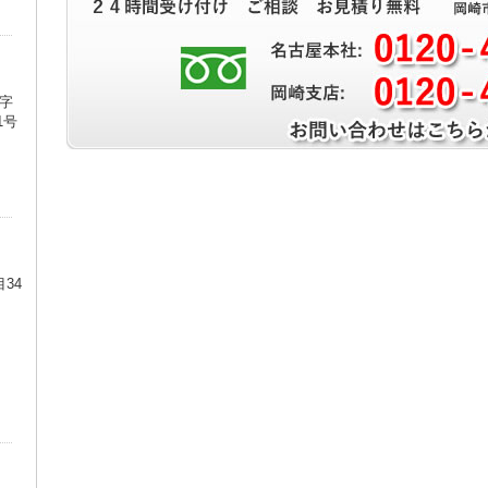
字
1号
34