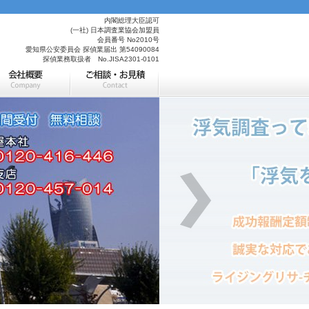
内閣総理大臣認可
(一社) 日本調査業協会加盟員
会員番号 No2010号
愛知県公安委員会 探偵業届出 第54090084
探偵業務取扱者 No.JISA2301-0101