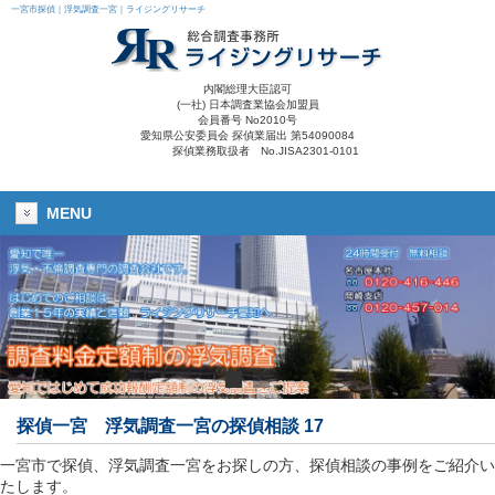
一宮市探偵｜浮気調査一宮｜ライジングリサーチ
内閣総理大臣認可
(一社) 日本調査業協会加盟員
会員番号 No2010号
愛知県公安委員会 探偵業届出 第54090084
探偵業務取扱者 No.JISA2301-0101
MENU
探偵一宮
浮気調査一宮の探偵相談 17
一宮市で探偵、浮気調査一宮をお探しの方、探偵相談の事例をご紹介い
たします。