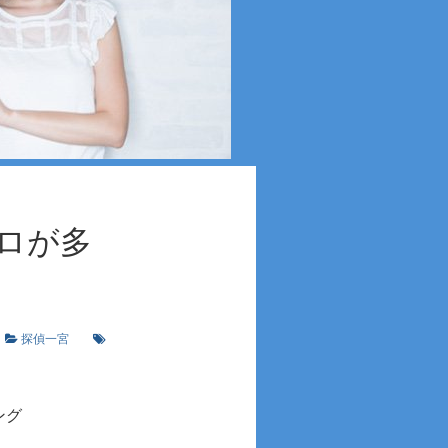
ロが多
探偵一宮
キング