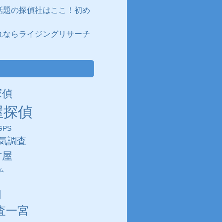
話題の探偵社はここ！初め
れならライジングリサーチ
探偵
屋探偵
PS
気調査
古屋
ム
田
査一宮