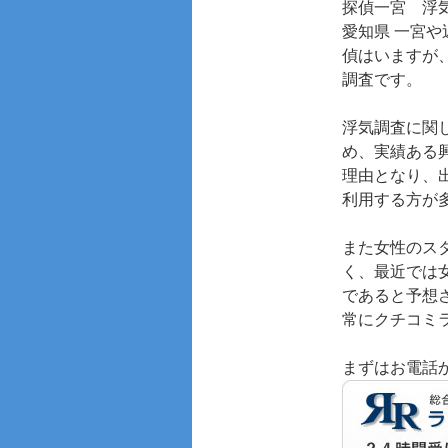
探偵一宮
浮
愛知県 一宮
偵はいますが
調査です。
浮気調査に関
め、実績ある
理由となり、
利用する方が
また女性のス
く、最近では
であると予想
常にクチコミ
まずはお電話