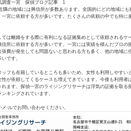
気調査一宮
探偵ブログ記事 1
や近隣の地域には興信所が多数あります。全国的にどの地域にも
、一宮に依頼する方が多いです。たくさんの依頼の中でも特に
しては離婚をする際に有利になる証拠集めとして依頼されるケ
興信所に依頼する方が多いです。一宮には実績を積んだプロの
出張費が発生しても問題ないと思われる方も多く、他の地域に
多いです。
タッフも在籍しているところも多いため、女性も利用しやすい
女性が依頼してくるケースも増えてきています。今後も利用者
されます。探偵一宮のライジングリサーチは浮気の証拠を取る
ランキングされています。
かメ-ルでお問い合わせください。