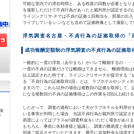
可能な室内での滞在時間と、ある程度の回数が必要となり
を撮影しただけで不貞行為があったと裁判所が認定するの
ライジングリサ-チでは不貞の証拠１回相当を、部屋の出入
ライブしているシ-ンなども含めて証拠映像として撮影して
浮気調査名古屋
・不貞行為の証拠取得の「
成功報酬定額制
の浮気調査の不貞行為の証拠取
一般的に一度の浮気（あやまち）がバレて離婚するの・・
一度の不貞の証拠だけでは離婚はできません。 離婚理由は
以上認定された時です。ライジングリサーチが提示する『
る「不貞行為の証拠取得1回」とは、ラブホテルやシティ
ますので、これら以外の場合は複数回の証拠を取得して、
になる複数回の不貞の証拠獲得はこの作業を2回以上続け
したがって、調査の過程において夫がラブホテルを利用せ
覚
いる事実が判明した場合、当該不貞行為が裁判所で認定さ
F
易度によってはプラスαの調査料金をいただく場合があり
もちろん、事前に依頼者様と協議し、調査の難易度と依頼
別途ご提示させていただきます。勝手に追加料金を請求す