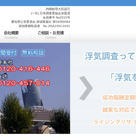
内閣総理大臣認可
(一社) 日本調査業協会加盟員
会員番号 No2010号
愛知県公安委員会 探偵業届出 第54090084
探偵業務取扱者 No.JISA2301-0101