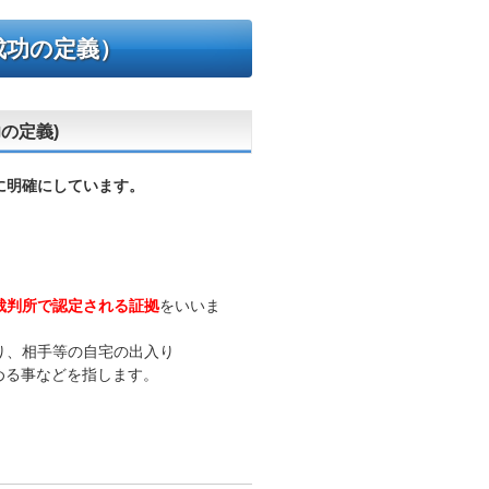
成功の定義）
の定義)
に明確にしています。
裁判所で認定される証拠
をいいま
り、相手等の自宅の出入り
める事などを指します。