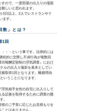
ますので、一度部屋の出入りの場面
は難しいと思われます。
り3日以上、2人でレストランやド
います。
回数」とは？
得1回
・・・・という事です。法律的には
継続的に交際し不貞行為が複数回
成功報酬定額制の浮気調査』におけ
ホテルの出入り撮影を基本としてい
証拠取得1回となります。離婚理由
るということになります。
ず浮気相手女性の自宅に出入りして
れる証拠を取得するために調査の難
ます。
者様のご予算に応じたお見積もりを
ることはありません。