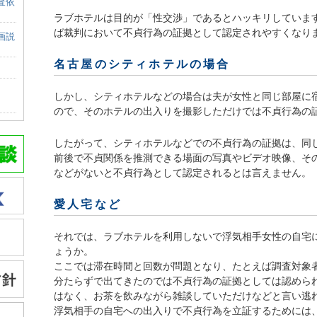
査依
ラブホテルは目的が「性交渉」であるとハッキリしていま
ば裁判において不貞行為の証拠として認定されやすくなり
画説
名古屋のシティホテルの場合
しかし、シティホテルなどの場合は夫が女性と同じ部屋に
ので、そのホテルの出入りを撮影しただけでは不貞行為の
したがって、シティホテルなどでの不貞行為の証拠は、同
前後で不貞関係を推測できる場面の写真やビデオ映像、そ
などがないと不貞行為として認定されるとは言えません。
愛人宅など
それでは、ラブホテルを利用しないで浮気相手女性の自宅
ょうか。
ここでは滞在時間と回数が問題となり、たとえば調査対象者
分たらずで出てきたのでは不貞行為の証拠としては認めら
はなく、お茶を飲みながら雑談していただけなどと言い逃
浮気相手の自宅への出入りで不貞行為を立証するためには