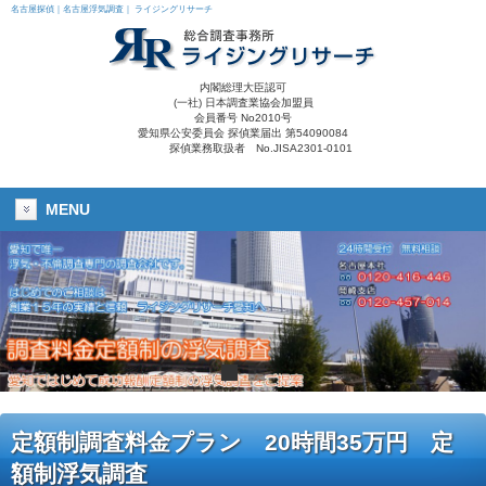
名古屋探偵｜名古屋浮気調査｜ ライジングリサーチ
内閣総理大臣認可
(一社) 日本調査業協会加盟員
会員番号 No2010号
愛知県公安委員会 探偵業届出 第54090084
探偵業務取扱者 No.JISA2301-0101
MENU
定額制調査料金プラン 20時間35万円 定
額制浮気調査