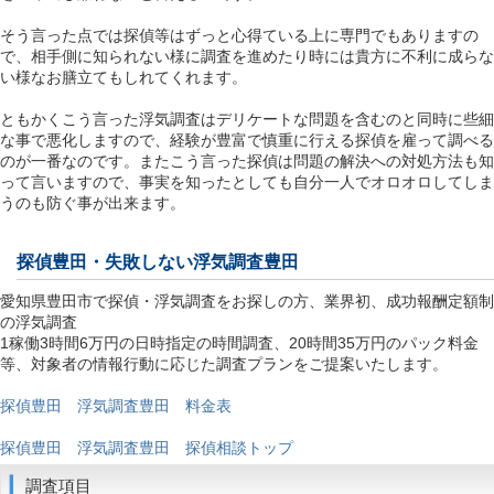
そう言った点では探偵等はずっと心得ている上に専門でもありますの
で、相手側に知られない様に調査を進めたり時には貴方に不利に成らな
い様なお膳立てもしれてくれます。
ともかくこう言った浮気調査はデリケートな問題を含むのと同時に些細
な事で悪化しますので、経験が豊富で慎重に行える探偵を雇って調べる
のが一番なのです。またこう言った探偵は問題の解決への対処方法も知
って言いますので、事実を知ったとしても自分一人でオロオロしてしま
うのも防ぐ事が出来ます。
探偵豊田
・失敗しない浮気調査豊田
愛知県豊田市で探偵・浮気調査をお探しの方、業界初、成功報酬定額制
の浮気調査
1稼働3時間6万円の日時指定の時間調査、20時間35万円のパック料金
等、対象者の情報行動に応じた調査プランをご提案いたします。
探偵豊田 浮気調査豊田 料金表
探偵豊田 浮気調査豊田 探偵相談トップ
調査項目