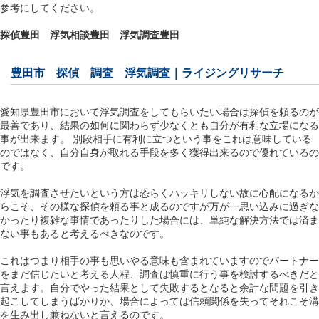
参考にしてください。
探偵豊田
浮気相談豊田
浮気調査豊田
豊田市 探偵 調査 浮気調査｜ライジングリサーチ
愛知県豊田市において浮気調査をしてもらいたい場合は探偵を頼るのが
最善であり、結果の如何に関わらず少なくとも自分が有利な立場になる
事が出来ます。 別段相手に有利に立つという事をこれは意味している
のではなく、自分自身が取れる手段を多く獲得出来るので優れているの
です。
浮気を調査させたいという方は恐らくハッキリしない故に心配になるか
らこそ、その様な探偵を頼る事と成るのですが万が一思い込みに過ぎな
かったり複雑な事情であったりした場合には、単純な解決方法では済ま
ない事もあると考えるべきなのです。
これはつまり相手の事も思いやる意味も含まれていますのでパートナー
をまだ信じたいと考える人程、調査は慎重に行う事を検討するべきだと
言えます。自分でやった結果として失敗するとなると余計な問題を引き
起こしてしまうばかりか、場合によっては信頼関係を失ってそれこそ溝
を生み出し兼ねないと言えるのです。