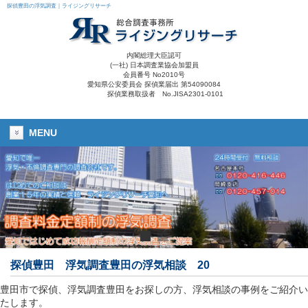
探偵豊田の浮気調査｜ライジングリサーチ
内閣総理大臣認可
(一社) 日本調査業協会加盟員
会員番号 No2010号
愛知県公安委員会 探偵業届出 第54090084
探偵業務取扱者 No.JISA2301-0101
MENU
探偵豊田 浮気調査豊田の浮気相談 20
豊田市で探偵、浮気調査豊田をお探しの方、浮気相談の事例をご紹介い
たします。