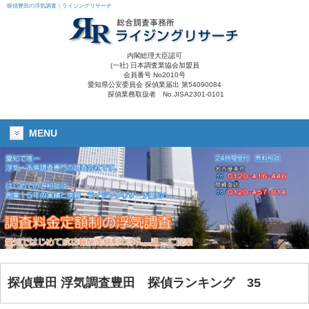
探偵豊田の浮気調査｜ライジングリサーチ
内閣総理大臣認可
(一社) 日本調査業協会加盟員
会員番号 No2010号
愛知県公安委員会 探偵業届出 第54090084
探偵業務取扱者 No.JISA2301-0101
MENU
探偵豊田
浮気調査豊田
探偵ランキング 35