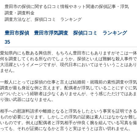
豊田市の探偵に関する口コミ情報やネット関連の探偵記事・浮気
調査・調査料金
調査方法など、探偵口コミ ランキング
豊田市探偵 豊田市浮気調査 探偵口コミ ランキング
35
愛知県内にも数ある興信所、もちろん豊田市にもありますがそこは一体
何を調査してくれる所なのでしょうか。探偵といえば難解な殺人事件で
大活躍というイメージですが、現代日本においてはそういうことはあり
ません。
一般人にとっては探偵の仕事と言えば結婚前・就職前の素性調査や浮気
調査が最も身近な例と言えます。配偶者が浮気していることにすぐに気
がついたという経験者は少なくありませんが、そう感じただけではあま
り強い武器にはなりません。
相手への慰謝料請求や離婚となると浮気をしたという事実を証明できる
ものが必要になります。しかしこの浮気の証拠は素人にはなかなか難し
いものです。例えば配偶者と浮気相手が仲良く腕を組んでいる写真を撮
っても、それが証拠になるかと言うと実はそうとは言い切れません。