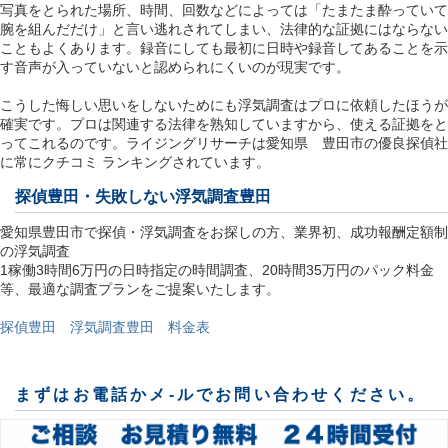
写真をとられた場所、時間、回数などによっては「たまたま酔っていて
腕を組んだだけ」と言い逃れされてしまい、法律的な証拠にはならない
こともよくあります。録音にしても最初に日時や録音してあることを示
す音声が入っていないと認められにくいのが現実です。
こうした悔しい思いをしないためにも浮気調査はプロに依頼したほうが
確実です。プロは関連する法律を熟知していますから、使える証拠をと
ってこれるのです。ライジングリサーチは愛知県 豊田市の優良探偵社
に常にクチコミ ランキングされています。
探偵豊田
・失敗しない浮気調査豊田
愛知県豊田市で探偵・浮気調査をお探しの方、業界初、成功報酬定額制
の浮気調査
1稼働3時間6万円の日時指定の時間調査、20時間35万円のパック料金
等、最適な調査プランをご提案いたします。
探偵豊田 浮気調査豊田 料金表
まずはお電話かメ-ルでお問い合わせください。