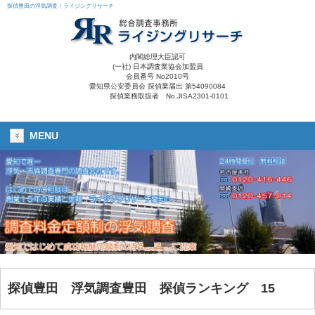
探偵豊田の浮気調査｜ライジングリサーチ
内閣総理大臣認可
(一社) 日本調査業協会加盟員
会員番号 No2010号
愛知県公安委員会 探偵業届出 第54090084
探偵業務取扱者 No.JISA2301-0101
MENU
探偵豊田
浮気調査豊田
探偵ランキング 15