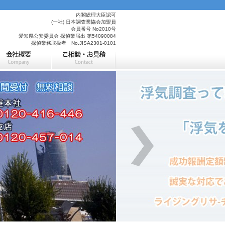
内閣総理大臣認可
(一社) 日本調査業協会加盟員
会員番号 No2010号
愛知県公安委員会 探偵業届出 第54090084
探偵業務取扱者 No.JISA2301-0101