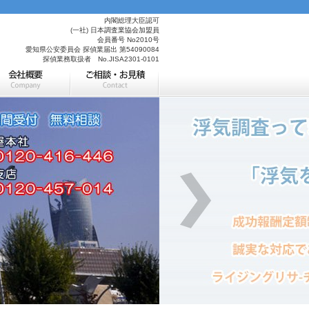
内閣総理大臣認可
(一社) 日本調査業協会加盟員
会員番号 No2010号
愛知県公安委員会 探偵業届出 第54090084
探偵業務取扱者 No.JISA2301-0101