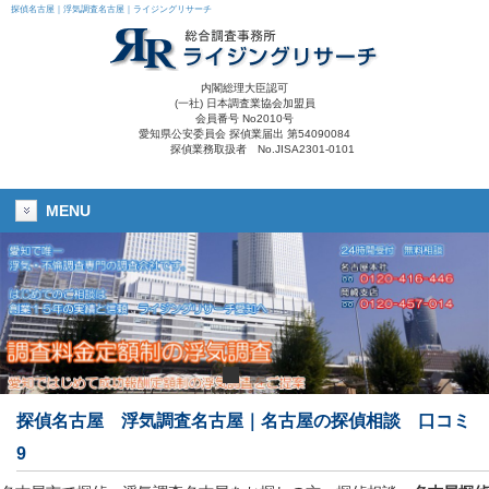
探偵名古屋｜浮気調査名古屋｜ライジングリサーチ
内閣総理大臣認可
(一社) 日本調査業協会加盟員
会員番号 No2010号
愛知県公安委員会 探偵業届出 第54090084
探偵業務取扱者 No.JISA2301-0101
MENU
探偵名古屋 浮気調査名古屋｜名古屋の探偵相談 口コミ
9