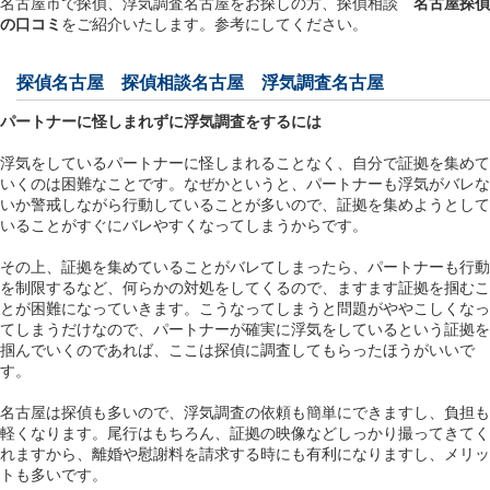
名古屋市で探偵、浮気調査名古屋をお探しの方、探偵相談
名古屋探偵
の口コミ
をご紹介いたします。参考にしてください。
探偵名古屋
探偵相談名古屋
浮気調査名古屋
パートナーに怪しまれずに浮気調査をするには
浮気をしているパートナーに怪しまれることなく、自分で証拠を集めて
いくのは困難なことです。なぜかというと、パートナーも浮気がバレな
いか警戒しながら行動していることが多いので、証拠を集めようとして
いることがすぐにバレやすくなってしまうからです。
その上、証拠を集めていることがバレてしまったら、パートナーも行動
を制限するなど、何らかの対処をしてくるので、ますます証拠を掴むこ
とが困難になっていきます。こうなってしまうと問題がややこしくなっ
てしまうだけなので、パートナーが確実に浮気をしているという証拠を
掴んでいくのであれば、ここは探偵に調査してもらったほうがいいで
す。
名古屋は探偵も多いので、浮気調査の依頼も簡単にできますし、負担も
軽くなります。尾行はもちろん、証拠の映像などしっかり撮ってきてく
れますから、離婚や慰謝料を請求する時にも有利になりますし、メリッ
トも多いです。