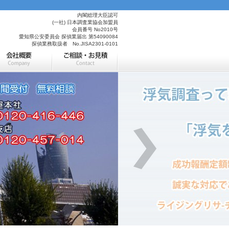
内閣総理大臣認可
(一社) 日本調査業協会加盟員
会員番号 No2010号
愛知県公安委員会 探偵業届出 第54090084
探偵業務取扱者 No.JISA2301-0101