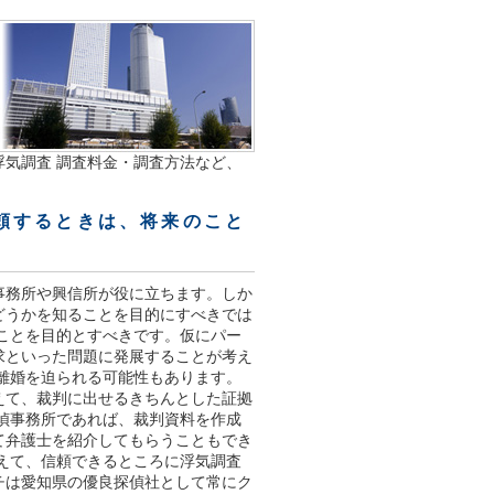
気調査 調査料金・調査方法など、
頼するときは、将来のこと
事務所や興信所が役に立ちます。しか
どうかを知ることを目的にすべきでは
ことを目的とすべきです。仮にパー
求といった問題に発展することが考え
離婚を迫られる可能性もあります。
えて、裁判に出せるきちんとした証拠
偵事務所であれば、裁判資料を作成
て弁護士を紹介してもらうこともでき
えて、信頼できるところに浮気調査
チは愛知県の優良探偵社として常にク