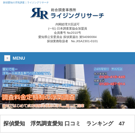
探偵愛知の浮気調査｜ライジングリサーチ
内閣総理大臣認可
(一社) 日本調査業協会加盟員
会員番号 No2010号
愛知県公安委員会 探偵業届出 第54090084
探偵業務取扱者 No.JISA2301-0101
MENU
探偵愛知
浮気調査愛知 口コミ ランキング 47