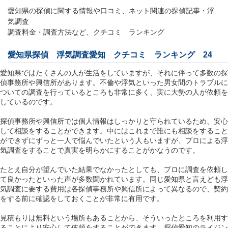
愛知県の探偵に関する情報や口コミ、ネット関連の探偵記事・浮
気調査
調査料金・調査方法など、クチコミ ランキング
愛知県探偵 浮気調査愛知 クチコミ ランキング 24
愛知県ではたくさんの人が生活をしていますが、それに伴って多数の探
偵事務所や興信所があります。不倫や浮気といった男女間のトラブルに
ついての調査を行っているところも非常に多く、実に大勢の人が依頼を
しているのです。
探偵事務所や興信所では個人情報はしっかりと守られているため、安心
して相談をすることができます。中にはこれまで誰にも相談をすること
ができずにずっと一人で悩んでいたという人もいますが、プロによる浮
気調査をすることで真実を明らかにすることがかなうのです。
たとえ自分が望んでいた結果でなかったとしても、プロに調査を依頼し
て良かったといった声が多数聞かれています。同じ愛知県と言えども浮
気調査に要する費用は各探偵事務所や興信所によって異なるので、契約
をする前に確認をしておくことが非常に有用です。
見積もりは無料という場所もあることから、そういったところを利用す
ることにより安心して依頼をすることができます。探偵愛知のライジン