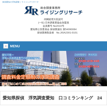
探偵愛知の浮気調査｜ライジングリサーチ
内閣総理大臣認可
(一社) 日本調査業協会加盟員
会員番号 No2010号
愛知県公安委員会 探偵業届出 第54090084
探偵業務取扱者 No.JISA2301-0101
MENU
愛知県探偵
浮気調査愛知 口コミランキング 24