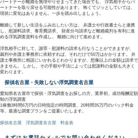
パートナーが離婚を無理やりせまってきた場合でも、 浮気相手からパ
ートナーを取り戻せる可能性があります。 怖くてジッとしていては、
現状に変化はありません。一歩を踏み出しましょう。
離婚して新しい生活をふみ出したい方は、 弁護士や行政書士らと連携
し、慰謝料請求、養育費請求、 財産分与請求など離婚裁判を有利に進
める浮気調査資料を作成し、 離婚に向けて進めます。
浮気相手に対して、謝罪・慰謝料の請求も行なうことができますが、
裁判や弁護士事務所に依頼すれば、それだけで50万はかかります。 弁
護士事務所に相談にいかれるとわかりますが、想像以上の金額は請求で
きません。 しかし、その手順や手法によっては慰謝料の金額も大きく
変わります。
探偵名古屋
・失敗しない浮気調査名古屋
愛知県名古屋市で探偵・浮気調査をお探しの方、業界初、成功報酬定額
制の浮気調査
1稼働3時間6万円の日時指定の時間調査、20時間35万円のパック料金
等、最適な調査プランをご提案いたします。
探偵名古屋 浮気調査名古屋 料金表
まずはお電話かメ-ルでお問い合わせください。