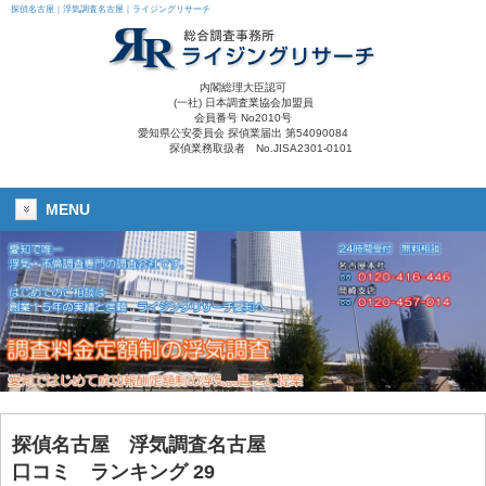
探偵名古屋｜浮気調査名古屋｜ライジングリサーチ
内閣総理大臣認可
(一社) 日本調査業協会加盟員
会員番号 No2010号
愛知県公安委員会 探偵業届出 第54090084
探偵業務取扱者 No.JISA2301-0101
MENU
探偵名古屋
浮気調査名古屋
口コミ ランキング 29