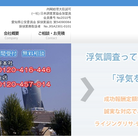
内閣総理大臣認可
(一社) 日本調査業協会加盟員
会員番号 No2010号
愛知県公安委員会 探偵業届出 第54090084
探偵業務取扱者 No.JISA2301-0101