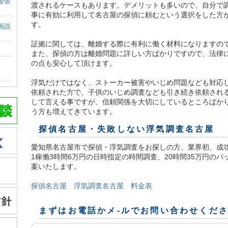
査依
渡されるケースもあります。デメリットも多いので、自分で
事に有効に利用して名古屋の探偵に頼むという選択をした方
す。
画説
証拠に関しては、離婚する際に有利に働く材料になりますの
また、探偵の方は離婚問題に詳しい方ばかりですので、法律
の点も安心して頂けます。
浮気だけではなく、ストーカー被害やいじめ問題なども対応
依頼された方で、子供のいじめ調査なども引き続き依頼され
して言える事ですが、信頼関係を大切にしているところばか
う方も増えてきています。
探偵名古屋
・失敗しない浮気調査名古屋
愛知県名古屋市で探偵・浮気調査をお探しの方、業界初、成
1稼働3時間6万円の日時指定の時間調査、20時間35万円の
案いたします。
探偵名古屋 浮気調査名古屋 料金表
まずはお電話かメ-ルでお問い合わせくだ