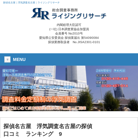
探偵名古屋｜浮気調査名古屋｜ライジングリサーチ
内閣総理大臣認可
(一社) 日本調査業協会加盟員
会員番号 No2010号
愛知県公安委員会 探偵業届出 第54090084
探偵業務取扱者 No.JISA2301-0101
MENU
探偵名古屋
浮気調査名古屋
の探偵
口コミ ランキング 9