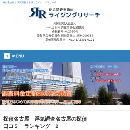
探偵名古屋｜浮気調査名古屋｜ライジングリサーチ
内閣総理大臣認可
(一社) 日本調査業協会加盟員
会員番号 No2010号
愛知県公安委員会 探偵業届出 第54090084
探偵業務取扱者 No.JISA2301-0101
MENU
探偵名古屋
浮気調査名古屋
の探偵
口コミ ランキング 2