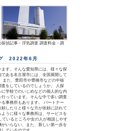
探偵記事・浮気調査 調査料金・調
 2022年6月
います。そんな愛知県には、様々な探
地である名古屋市には、全国展開して
 また、豊田市や豊橋市などの中核
査をしているのでしょうか。 人探
ルに学校でのいじめなどの個人的な内
を行っています。そんな中で多い調査
る事務所もあります。 パートナー
依頼したりと様々な方が依頼に訪れて
るように様々な事務所は、サービスを
応しているところや女の人が相談しやす
酬がいらない、また、新しい第一歩を
供しているのです。