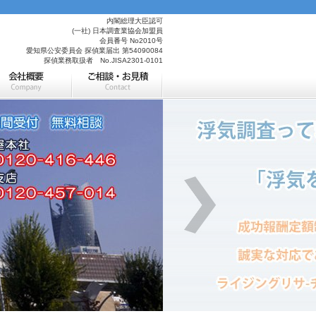
内閣総理大臣認可
(一社) 日本調査業協会加盟員
会員番号 No2010号
愛知県公安委員会 探偵業届出 第54090084
探偵業務取扱者 No.JISA2301-0101