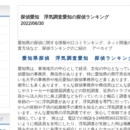
探偵愛知
浮気調査愛知の探偵ランキング
2022/06/30
愛知県の探偵に関する情報や口コミランキング、ネット関連の
査方法など、探偵ランキングのご紹介 アーカイブ
愛知県探偵 浮気調査愛知 探偵ランキング
愛知県は、東海地方の中心として経済、文化の中心となって
偵愛知の事務所、興信所があります。特に愛知県の県庁所在
いる大手の事務所や地元愛知の探偵事務所など多くあります。
都市にも多くあります。そんな探偵事務所や興信所はどんな調
しやストーカーや盗聴器調査などの防犯調査、近所のトラブ
容から法人向けに身上調査などを行っていたりと幅広く調査
依頼の一つに浮気調査があります。浮気調査を専門に行ってい
からの依頼や子供の結婚相手の素性を知るために浮気調査を
います。そんな愛知県の浮気調査ですが、安心して依頼でき
強化しています。 例えば、電話での相談を24時間365日対
グ
いように相談員を女性にしたり、浮気調査が失敗した時は報
踏み出せるように弁護士を紹介したりと色んなサービスを提