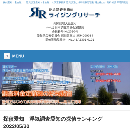
探偵愛知（名古屋）・浮気調査愛知（名古屋）の調査事務所 浮気調査は成功報酬定額制 料金後払い 無料相談 24時間受付
内閣総理大臣認可
(一社) 日本調査業協会加盟員
会員番号 No2010号
愛知県公安委員会 探偵業届出 第54090084
探偵業務取扱者 No.JISA2301-0101
MENU
探偵愛知
浮気調査愛知の探偵ランキング
2022/05/30