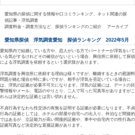
愛知県の探偵に関する情報や口コミランキング、ネット関連の探
偵記事・浮気調査
調査料金・調査方法など、探偵ランキングのご紹介 アーカイブ
愛知県探偵 浮気調査愛知 探偵ランキング 2022年5月
愛知県内で結婚している方や、恋人がいる方でパートナーが浮気をいて
いる気がするけれどその確信がないという場合、興信所に依頼して探偵
による浮気調査を依頼するという選択肢があります。
浮気調査を興信所に依頼する理由は様々ですが、離婚するときの慰謝料
問題が絡む場合が特に多いですが、相手が浮気を否定いている場合に
は、浮気の証拠が必要不可欠になります。浮気の証拠には、デートの目
撃情報やメール、電話のやりとり、二人で写った写真等がありますがこ
れらは決定的な証拠とは言い切れません。
不貞行為すなわち性交渉の有無を証明する証拠が必要になります。不貞
行為の証拠としては、ホテルの部屋や自宅への出入り、外泊など間接的
ではあるが、立証能力が高い間接的証拠や、車中や自宅内での性行為の
証拠写真など決定的な直接証拠があります。