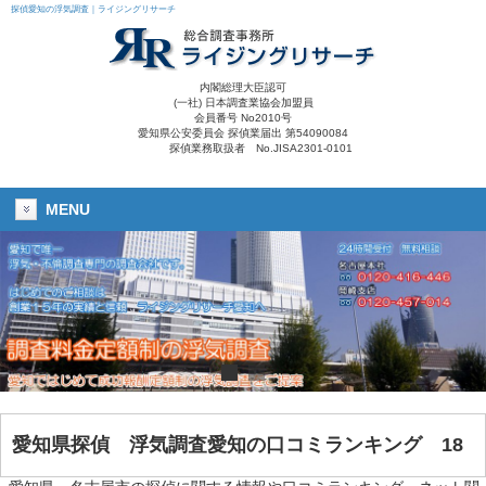
探偵愛知の浮気調査｜ライジングリサーチ
内閣総理大臣認可
(一社) 日本調査業協会加盟員
会員番号 No2010号
愛知県公安委員会 探偵業届出 第54090084
探偵業務取扱者 No.JISA2301-0101
MENU
愛知県探偵
浮気調査愛知
の口コミランキング 18