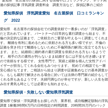
愛知県 名古屋市の探偵に関する情報や口コミランキング、ネット関
連の探偵記事 浮気調査 調査料金 調査方法など、探偵記事のご紹介
愛知県探偵 浮気調査愛知 名古屋探偵 口コミランキン
グ 2022
愛知県 名古屋市の探偵会社での調査依頼で一番多いのが「浮気調査」
だと言われています。 パートナーの日常的な素行調査から始まり、不
倫の決定的な証拠まで、ご依頼主のご要望を叶えるべく調査してくれま
す。 離婚を有利に進めるために依頼される方も多い様ですが、不倫の
証拠を突き付けて離婚をしないために不倫関係の解消に役立てる方もい
ます。 また、結婚前に婚約者の素行調査を依頼される方もいるようで
す。 相手の方の素性が判らないまま結婚するには不安も付き纏います
ので依頼をする様です。 女性専門で、実績と経験を積んだ女性アドバ
イザーが担当してくれる会社もみつかります。 初めての相談でも一層
安心感がもてます。ご相談から始まり調査や証拠集めなどの基本調査か
ら、もしも裁判で解決される場合に於いては法律の専門家の紹介もして
くれる所もあるようです。夫婦円満なのが幸せですが、新しい人生を踏
み出す勇気も時としては必要かも知れません。
愛知県探偵
・失敗しない愛知県浮気調査
愛知県で探偵・浮気調査をお探しの方、業界初、成功報酬定額制の浮気
調査 1稼働3時間6万円の日時指定の時間調査、20時間35万円のパック