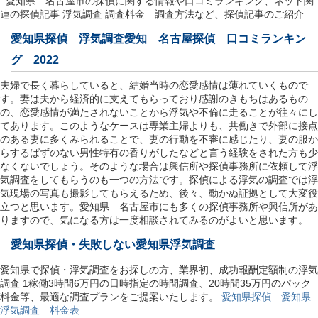
愛知県 名古屋市の探偵に関する情報や口コミランキング、ネット関
連の探偵記事 浮気調査 調査料金 調査方法など、探偵記事のご紹介
愛知県探偵 浮気調査愛知 名古屋探偵 口コミランキン
グ 2022
夫婦で長く暮らしていると、結婚当時の恋愛感情は薄れていくもので
す。妻は夫から経済的に支えてもらっており感謝のきもちはあるもの
の、恋愛感情が満たされないことから浮気や不倫に走ることが往々にし
てあります。このようなケースは専業主婦よりも、共働きで外部に接点
のある妻に多くみられることで、妻の行動を不審に感じたり、妻の服か
らするばずのない男性特有の香りがしたなどと言う経験をされた方も少
なくないでしょう。そのような場合は興信所や探偵事務所に依頼して浮
気調査をしてもらうのも一つの方法です。探偵による浮気の調査では浮
気現場の写真も撮影してもらえるため、後々、動かぬ証拠として大変役
立つと思います。愛知県 名古屋市にも多くの探偵事務所や興信所があ
りますので、気になる方は一度相談されてみるのがよいと思います。
愛知県探偵
・失敗しない愛知県浮気調査
愛知県で探偵・浮気調査をお探しの方、業界初、成功報酬定額制の浮気
調査 1稼働3時間6万円の日時指定の時間調査、20時間35万円のパック
料金等、最適な調査プランをご提案いたします。
愛知県探偵 愛知県
浮気調査 料金表