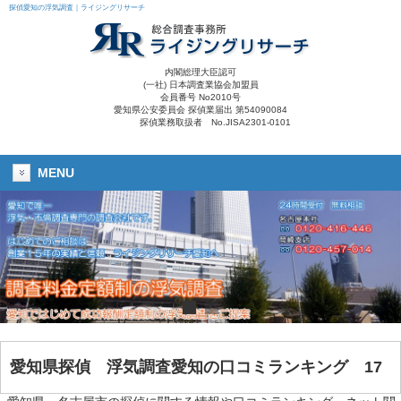
探偵愛知の浮気調査｜ライジングリサーチ
内閣総理大臣認可
(一社) 日本調査業協会加盟員
会員番号 No2010号
愛知県公安委員会 探偵業届出 第54090084
探偵業務取扱者 No.JISA2301-0101
MENU
愛知県探偵
浮気調査愛知
の口コミランキング 17