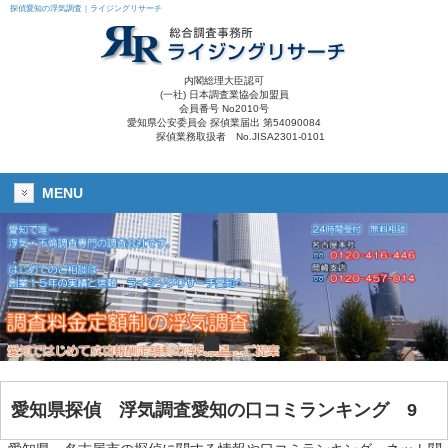
探偵愛知の浮気調査｜ライジングリサーチ
内閣総理大臣認可
(一社) 日本調査業協会加盟員
会員番号 No2010号
愛知県公安委員会 探偵業届出 第54090084
探偵業務取扱者 No.JISA2301-0101
MENU
愛知県探偵
浮気調査愛知
の口コミランキング 9