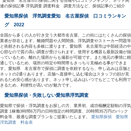
愛知県 名古屋市の探偵に関する情報や口コミランキング、ネット関
連の探偵記事 浮気調査 調査料金 調査方法など、探偵記事のご紹介
愛知県探偵 浮気調査愛知 名古屋探偵 口コミランキン
グ 2022
全国から多くの人が行き交う大都市名古屋、この街にはたくさんの探偵
業者が存在します。離婚問題や人間関係、浮気調査やストーカー問題等
と依頼される内容も多岐に渡ります。愛知県 名古屋市は中部経済の中
心部なので質の高い調査が受けられます。使用する機器も最新設備が揃
っているため、離れた場所からも撮影が可能です。また地元の事情に精
通しているため、場所の特定や時間帯もきっちり見極める事ができま
す。愛知県 名古屋市で探偵に調査を依頼するなら、申し込みは店舗と
ネットの2通りあります。店舗へ直接申し込む場合はスタッフの顔が見
れるため安心感があります。ネット申し込みはいつでもどこでも利用で
きるため、利便性が高いのが魅力です。
愛知県探偵
・失敗しない愛知県浮気調査
愛知県で探偵・浮気調査をお探しの方、業界初、成功報酬定額制の浮気
調査 1稼働3時間6万円の日時指定の時間調査、20時間35万円のパック
料金等、最適な調査プランをご提案いたします。
愛知県探偵 愛知県
浮気調査 料金表