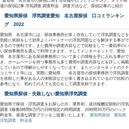
愛知県 名古屋市の探偵に関する情報や口コミランキング、ネット関
連の探偵記事 浮気調査 調査料金 調査方法など、探偵記事のご紹介
愛知県探偵 浮気調査愛知 名古屋探偵 口コミランキン
グ 2022
愛知県 名古屋市には、探偵事務所が多く存在していて浮気調査などを
気軽に依頼をして効率よくパートナーの浮気問題などを解決する事がで
きるので便利です。また費用や調査内容などで比較をして一番効率のい
い探偵事務所を選んで利用できます。そしてインターネットで、愛知
県 名古屋市にある探偵事務所について多くの情報を手に入れる事がで
き、ホームページを持つ事務所も多く費用や調査内容などを詳しく掲載
しているので理解がしやすくなっています。またインターネットのクチ
コミサイト等には、実際に愛知県 名古屋市の探偵事務所で浮気調査
を依頼した事がある人の体験談などが多く書き込まれているので比較の
参考になり、初めての人でも安心をして調査依頼できます。
愛知県探偵
・失敗しない愛知県浮気調査
愛知県で探偵・浮気調査をお探しの方、業界初、成功報酬定額制の浮気
調査 1稼働3時間6万円の日時指定の時間調査、20時間35万円のパック
料金等、最適な調査プランをご提案いたします。
愛知県探偵 愛知県
浮気調査 料金表