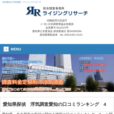
探偵愛知の浮気調査｜ライジングリサーチ
内閣総理大臣認可
(一社) 日本調査業協会加盟員
会員番号 No2010号
愛知県公安委員会 探偵業届出 第54090084
探偵業務取扱者 No.JISA2301-0101
MENU
愛知県探偵
浮気調査愛知
の口コミランキング 4