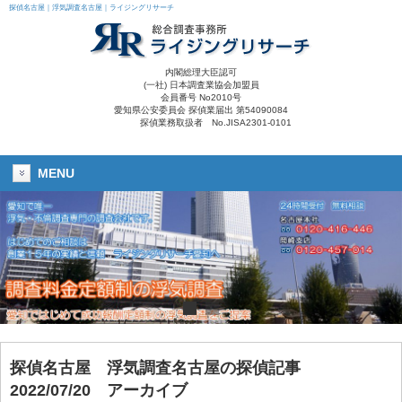
探偵名古屋｜浮気調査名古屋｜ライジングリサーチ
内閣総理大臣認可
(一社) 日本調査業協会加盟員
会員番号 No2010号
愛知県公安委員会 探偵業届出 第54090084
探偵業務取扱者 No.JISA2301-0101
MENU
探偵名古屋
浮気調査名古屋
の探偵記事
2022/07/20 アーカイブ