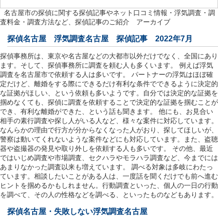
名古屋市の探偵に関する探偵記事やネット口コミ情報・浮気調査・調
査料金・調査方法など、探偵記事のご紹介 アーカイブ
探偵名古屋 浮気調査名古屋 探偵記事 2022年7月
探偵事務所は、東京や名古屋などの大都市以外だけでなく、全国にあり
ます。そして、探偵事務所に調査を頼む人も多くいます。 例えば浮気
調査を名古屋市で依頼する人は多いです。 パートナーの浮気はほぼ確
定だけど、離婚をする際にできるだけ有利な条件でできるように決定的
な証拠がほしい、という依頼も多いようです。自分では決定的な証拠を
掴めなくても、探偵に調査を依頼することで決定的な証拠を掴むことが
でき、有利な離婚ができた、という話も聞きます。 他にも、お見合い
相手の素行調査や探し人がいる人など、様々な案件に対応しています。
なんらかの理由で行方が分からなくなった人がおり、探してほしいが、
警察は動いてくれないような案件などにも対応しています。また、盗聴
器や盗撮器の発見や取り外しを依頼する人も多いです。 その他、最近
ではいじめ調査や市場調査、セクハラやモラハラ調査など、今までには
あまりなかった調査以来も増えています。 調べる対象は多岐にわたっ
ています。相談したいことがある人は、一度話を聞くだけでも前へ進む
ヒントを掴めるかもしれません。行動調査といった、個人の一日の行動
を調べて、その人の性格などを調べる、といったものなどもあります。
探偵名古屋
・失敗しない浮気調査名古屋