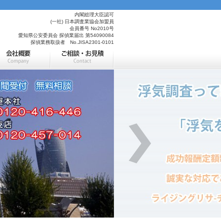
内閣総理大臣認可
(一社) 日本調査業協会加盟員
会員番号 No2010号
愛知県公安委員会 探偵業届出 第54090084
探偵業務取扱者 No.JISA2301-0101