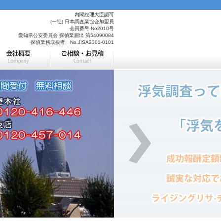
内閣総理大臣認可
(一社) 日本調査業協会加盟員
会員番号 No2010号
愛知県公安委員会 探偵業届出 第54090084
探偵業務取扱者 No.JISA2301-0101