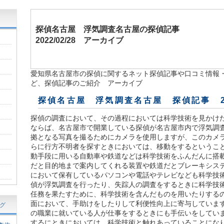
探偵名古屋
浮気調査名古屋
の探偵記事
2022/02/28 アーカイブ
愛知県名古屋市の探偵に関するネット探偵記事や口コミ情報
ど、探偵記事のご紹介 アーカイブ
探偵名古屋 浮気調査名古屋 探偵記事 2
探偵の調査において、その過程においては科学技術を見かけ
ならば、名古屋市で開業している探偵が名古屋市内で浮気調
拠となる写真を撮るためにカメラを使用しますが、このカメラ
らに行方不明者を探すときにおいては、移動をするというこ
動手段に用いる自動車や鉄道などは科学技術をふんだんに搭
だと目的地まで案内してくれる装置や鉄道だとブレーキシステ
において保有しているパソコンや電話やテレビなども科学技
偵が浮気調査を行ったり、失踪人の調査をするときに科学技
任務を果たすために、科学技術を含んだものを用いたりするの
面において、手助けをしたりして利便性向上に寄与していま
グ
の職業に就いている人が仕事をするときにも手伝いをしてい
するにときにおいては、科学技術と触れあっていることにな