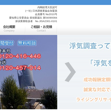
内閣総理大臣認可
(一社) 日本調査業協会加盟員
会員番号 No2010号
愛知県公安委員会 探偵業届出 第54090084
探偵業務取扱者 No.JISA2301-0101