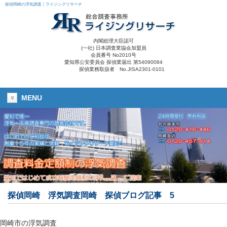
探偵岡崎の浮気調査｜ライジングリサーチ
内閣総理大臣認可
(一社) 日本調査業協会加盟員
会員番号 No2010号
愛知県公安委員会 探偵業届出 第54090084
探偵業務取扱者 No.JISA2301-0101
MENU
探偵岡崎
浮気調査岡崎
探偵ブログ記事 5
岡崎市の浮気調査