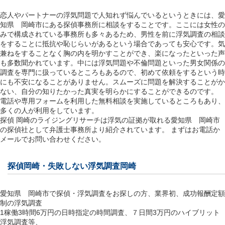
恋人やパートナーの浮気問題で人知れず悩んでいるというときには、愛
知県 岡崎市にある探偵事務所に相談をすることです。ここには女性の
みで構成されている事務所も多々あるため、男性を前に浮気調査の相談
をすることに抵抗や恥じらいがあるという場合であっても安心です。気
兼ねをすることなく胸の内を明かすことができ、楽になったといった声
も多数聞かれています。中には浮気問題や不倫問題といった男女関係の
調査を専門に扱っているところもあるので、初めて依頼をするという時
にも不安になることがありません。スムーズに問題を解決することがか
ない、自分の知りたかった真実を明らかにすることができるのです。
電話や専用フォームを利用した無料相談を実施しているところもあり、
多くの人が利用をしています。
探偵 岡崎のライジングリサーチは浮気の証拠が取れる愛知県 岡崎市
の探偵社として弁護士事務所より紹介されています。 まずはお電話か
メールでお問い合わせください。
探偵岡崎・失敗しない浮気調査岡崎
愛知県 岡崎市で探偵・浮気調査をお探しの方、業界初、成功報酬定額
制の浮気調査
1稼働3時間6万円の日時指定の時間調査、７日間3万円のハイブリット
浮気調査等、