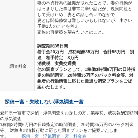
妻の不貞行為の証拠が取れたことで、妻の行動が
はっきりした事は非常に辛い話だが、現実問題と
して受け止め、妻との話し合いのなかで、
妻とは関係修復は難しいかもしれないが、小さい
子供2人のことを考え
家族の再構築を望みたいとのこと。
調査期間35日間
着手金20万円 成功報酬35万円 合計55万円 別
途 相手特定 8万円
消費税 実費交通費
調査料金
他の調査プランとして、1稼働3時間6万円の日時指
定の時間調査、20時間35万円のパック料金等、対
象者の行動情報に応じた最適な調査プランをご提
案いたします。
探偵一宮
・失敗しない浮気調査一宮
愛知県一宮市で探偵・浮気調査をお探しの方、業界初、成功報酬定額制
の浮気調査
1稼働3時間6万円の日時指定の時間調査、20時間35万円のパック料金
等、 対象者の情報行動に応じた調査プランをご提案いたしま
す。
探偵一宮 浮気調査一宮 料金表