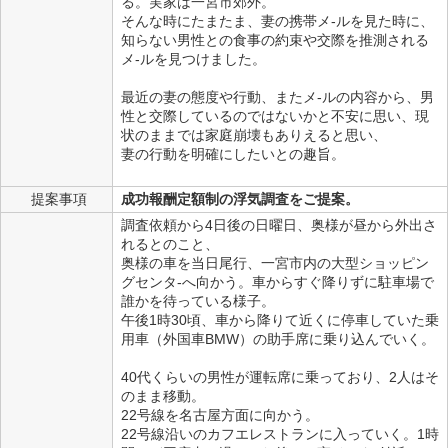
る。実家は一宮市郊外。
そんな時にたまたま、妻の携帯メ-ルを見た時に、
知らない男性との食事の約束や交際を推測される
メ-ルを見つけました。
最近の妻の態度や行動、またメ-ルの内容から、男
性と交際しているのではないかと不安に思い、現
状のままでは家庭崩壊もありえると思い、
妻の行動を明確にしたいとの趣旨。
提案事項
成功報酬定額制の浮気調査をご提案。
調査依頼から4日後の日曜日、奥様が昼から外出さ
れるとのこと、
奥様の車を当日尾行、一宮市内の大型ショッピン
グセンタ-へ向かう。車からすぐ降りずに駐車場で
誰かを待っている様子。
午後1時30頃、車から降りて近くに停車していた乗
用車（外国車BMW）の助手席に乗り込んでいく。
40代くらいの男性が運転席に乗っており、2人はそ
のまま移動。
22号線を名古屋方面に向かう。
22号線沿いのカフエレストランに入っていく。1時