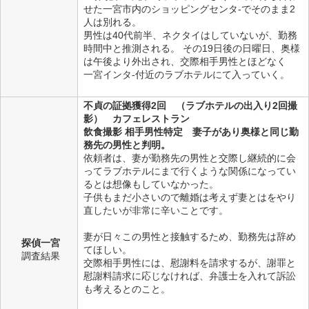
せた一宮市内のショッピングセンタ-でそのまま2
人は別れる。
男性は40代前半、ネクタイはしていないが、勤務
時間中と推測される。 その19日後の日曜日、奥様
は午後より外出され、交際相手男性とほどなく
一宮インタ-付近のラブホテルにて入っていく。
不貞の証拠獲得2回 （ラブホテルの出入り2回撮
影） カフェレストラン
飲食撮影 相手男性特定 妻子があり奥様と同じ勤
務先の男性と判明。
依頼者は、妻が勤務先の男性と交際し継続的に会
ってラブホテルにまで行くような関係になってい
るとは想像もしていなかった。
子供もまだ小さいので離婚は考えず妻とはをやり
直したいが非常に辛いことです。
妻が日々この男性と接触するため、勤務先は辞め
探偵一宮
てほしい。
調査結果
交際相手男性には、慰謝料を請求するが、謝罪と
慰謝料請求に応じなければ、弁護士を入れて訴訟
も考えるとのこと。