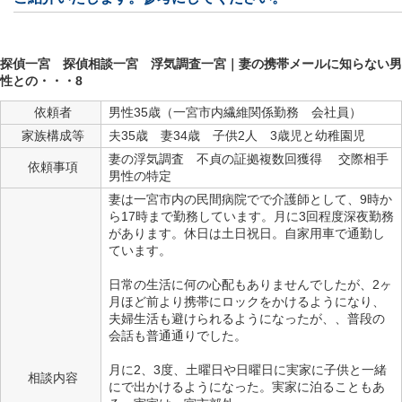
探偵一宮
探偵相談一宮
浮気調査一宮
｜妻の携帯メールに知らない男
性との・・・8
依頼者
男性35歳（一宮市内繊維関係勤務 会社員）
家族構成等
夫35歳 妻34歳 子供2人 3歳児と幼稚園児
妻の浮気調査 不貞の証拠複数回獲得 交際相手
依頼事項
男性の特定
妻は一宮市内の民間病院でで介護師として、9時か
ら17時まで勤務しています。月に3回程度深夜勤務
があります。休日は土日祝日。自家用車で通勤し
ています。
日常の生活に何の心配もありませんでしたが、2ヶ
月ほど前より携帯にロックをかけるようになり、
夫婦生活も避けられるようになったが、、普段の
会話も普通通りでした。
月に2、3度、土曜日や日曜日に実家に子供と一緒
相談内容
にで出かけるようになった。実家に泊ることもあ