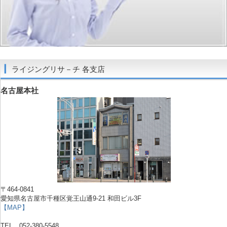
ライジングリサ－チ 各支店
名古屋本社
〒464-0841
愛知県名古屋市千種区覚王山通9-21 和田ビル3F
【MAP】
TEL 052-380-5548