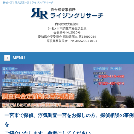
探偵一宮｜浮気調査一宮｜ライジングリサーチ
内閣総理大臣認可
(一社) 日本調査業協会加盟員
会員番号 No2010号
愛知県公安委員会 探偵業届出 第54090084
探偵業務取扱者 No.JISA2301-0101
MENU
一宮市で探偵、浮気調査一宮をお探しの方、探偵相談の事例
を
ご紹介いたします。参考にしてください。