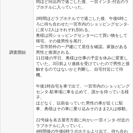
間ほど同店内で過ごした後、一宮インタ-付近のラ
ブホテルに入っていった。
2時間ほどラブホテルでで過ごした後、午後6時こ
ろに待ち合わせた一宮市内のショッピングセンタ-
に戻り2人はそれぞれ別れる。
奥様は同ショッピングセンターにて買い物をして
帰宅。その後男性を尾行、
一宮市郊外の一戸建にて居住を確認。家族がある
調査開始
男性と推測される。
11日後の平日、奥様は仕事の予定を休みに変更し
ていた。3日前より連絡を受けていたので男性と接
触するのではないかと判断し、自宅付近にて待
機。
午後1時自宅を車で出て、一宮市内のショッピング
センタ-駐車場に車を止めて、誰かを待っている様
子。
ほどなく、以前会っていた男性の車が近くに駐
車、奥様はその車に乗り込みそのまま2人は移動。
22号線を名古屋市方面に向かい一宮インタ-付近の
ラブホテルに入っていく。
4時間後の午後6時ラボホテルより出て、待ち合わ