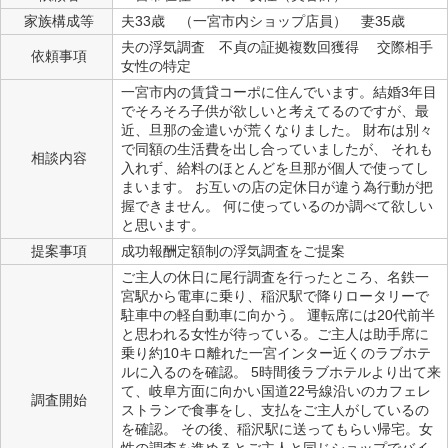
家族構成等
夫33歳 （一宮市内ショップ店員） 妻35歳
夫の浮気調査 不貞の証拠複数回獲得 交際相手
依頼事項
女性の特定
一宮市内の賃貸コーポに住んでいます。結婚3年目
でそろそろ子供が欲しいと考えてるのですが、最
近、旦那の金遣いが荒くなりました。 財布は別々
で同額の生活費を出し合っていましたが、 それも
相談内容
入れず、給料のほとんどを旦那が個人で使ってし
まいます。 お互いの店の定休日が違う為行動が把
握できません。 何に使っているのか調べて欲しい
と思います。
提案事項
成功報酬定額制の浮気調査をご提案
ご主人の休日に尾行調査を行ったところ、名鉄一
宮駅から電車に乗り、稲沢駅で降りロータリーで
駐車中の軽自動車に向かう。 運転席には20代前半
と思われる女性が待っている。ご主人は助手席に
乗り約10キロ離れた一宮インター近くのラブホテ
ルに入るのを確認。 5時間後ラブホテルより出て来
て、岐阜方面に向かい国道22号線沿いのカフェレ
調査開始
ストランで食事をし、支払をご主人がしているの
を確認。 その後、稲沢駅に送ってもらい帰宅。女