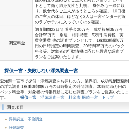
性の調査を進めるとご主人と同じショップでバイ
トとして働く独身女性と判明。 昼休みも一緒に取
り、飲食代をご主人が払うところを確認。 10日後
のご主人の休日、ほどなく2人は一宮インター付近
のラブホテルに入っていくのを確認。
調査期間22日間 着手金20万円 成功報酬35万円
合計55万円 別途 相手特定 5万円 消費税 実
費交通費 他の調査プランとして、1稼働3時間6万
調査料金
円の日時指定の時間調査、20時間35万円のパック
料金等、対象者の行動情報に応じた最適な調査プ
ランをご提案いたします。
探偵一宮
・失敗しない浮気調査一宮
愛知県一宮市で探偵・浮気調査をお探しの方、業界初、成功報酬定額制
の浮気調査 1稼働3時間6万円の日時指定の時間調査、20時間35万円の
パック料金等、対象者の情報行動に応じた調査プランをご提案いたしま
す。
探偵一宮
浮気調査一宮 料金表
探偵一宮 トップ
調査項目
浮気調査・不倫調査
行動調査