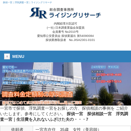
探偵一宮｜浮気調査一宮｜ライジングリサーチ
内閣総理大臣認可
(一社) 日本調査業協会加盟員
会員番号 No2010号
愛知県公安委員会 探偵業届出 第54090084
探偵業務取扱者 No.JISA2301-0101
MENU
一宮市で探偵、浮気調査一宮をお探しの方、探偵相談の事例を ご紹介
いたします。参考にしてください。
探偵一宮
探偵相談一宮
浮気調
査一宮
｜生活費を入れないふざけた夫の・・・7
依頼者
一宮市在住 35歳 女性（美容師）